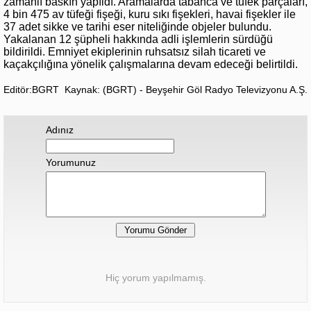
zamanlı baskın yapıldı. Aramalarda tabanca ve tüfek parçaları,
4 bin 475 av tüfeği fişeği, kuru sıkı fişekleri, havai fişekler ile
37 adet sikke ve tarihi eser niteliğinde objeler bulundu.
Yakalanan 12 şüpheli hakkında adli işlemlerin sürdüğü
bildirildi. Emniyet ekiplerinin ruhsatsız silah ticareti ve
kaçakçılığına yönelik çalışmalarına devam edeceği belirtildi.
Editör:BGRT
Kaynak: (BGRT) - Beyşehir Göl Radyo Televizyonu A.Ş.
Adınız
Yorumunuz
Hiç yorum yapılmamış.