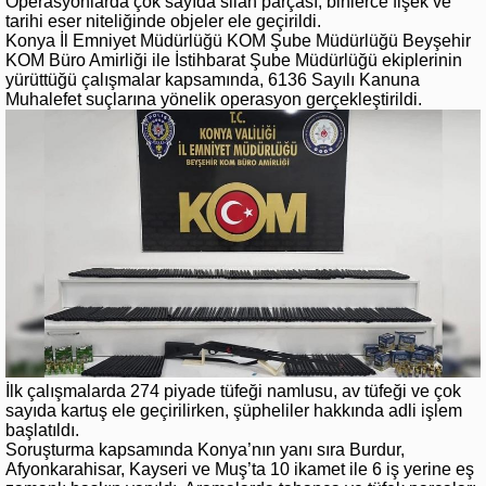
Operasyonlarda çok sayıda silah parçası, binlerce fişek ve
tarihi eser niteliğinde objeler ele geçirildi.
Konya İl Emniyet Müdürlüğü KOM Şube Müdürlüğü Beyşehir
KOM Büro Amirliği ile İstihbarat Şube Müdürlüğü ekiplerinin
yürüttüğü çalışmalar kapsamında, 6136 Sayılı Kanuna
Muhalefet suçlarına yönelik operasyon gerçekleştirildi.
İlk çalışmalarda 274 piyade tüfeği namlusu, av tüfeği ve çok
sayıda kartuş ele geçirilirken, şüpheliler hakkında adli işlem
başlatıldı.
Soruşturma kapsamında Konya’nın yanı sıra Burdur,
Afyonkarahisar, Kayseri ve Muş’ta 10 ikamet ile 6 iş yerine eş