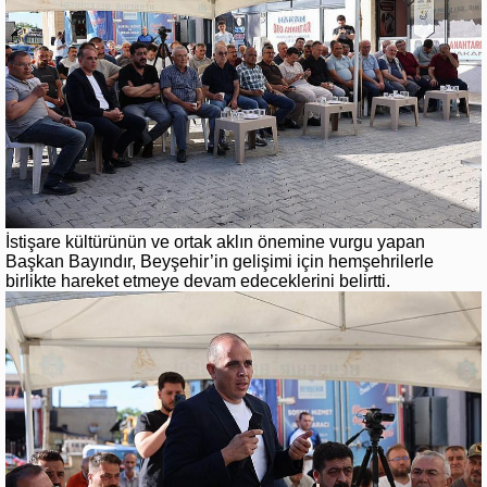
İstişare kültürünün ve ortak aklın önemine vurgu yapan
Başkan Bayındır, Beyşehir’in gelişimi için hemşehrilerle
birlikte hareket etmeye devam edeceklerini belirtti.