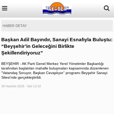
HABER DETAY
Başkan Adil Bayındır, Sanayi Esnafıyla Buluştu:
“Beyşehir’in Geleceğini Birlikte
Şekillendiriyoruz”
BEYŞEHİR - AK Parti Genel Merkez Yerel Yönetimler Başkanlığı
tarafından başlatılan mahalle buluşmaları kapsamında düzenlenen
“Vatandaş Soruyor, Başkan Cevaplıyor” programı Beyşehir Sanayi
Sitesi’nde gerçekleştirildi.
30 Haziran 2026 - Salı 13:32