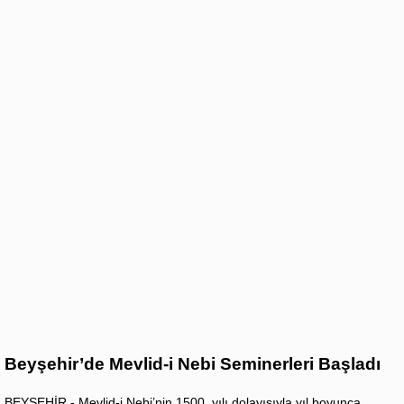
Beyşehir’de Mevlid-i Nebi Seminerleri Başladı
BEYŞEHİR - Mevlid-i Nebi’nin 1500. yılı dolayısıyla yıl boyunca