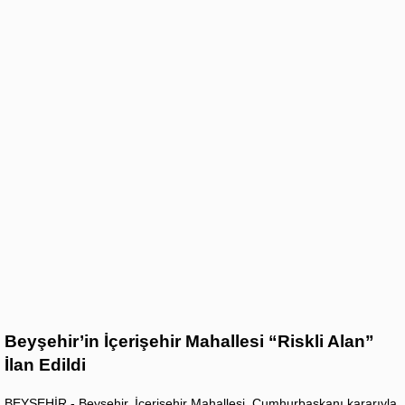
Beyşehir’in İçerişehir Mahallesi “Riskli Alan”
İlan Edildi
BEYŞEHİR - Beyşehir, İçerişehir Mahallesi, Cumhurbaşkanı kararıyla