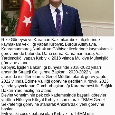
Rize Güneysu ve Karaman Kazımkarabekir ilçelerinde
kaymakam vekilliği yapan Kırbıyık, Burdur Altınyayla,
Kahramanmaraş Nurhak ve Gölhisar ilçelerinde kaymakamlık
görevlerinde bulundu. Daha sonra Kahramanmaraş Vali
Yardımcılığı yapan Kırbıyık, 2013 yılında Mülkiye Müfettişliği
görevine atandı.
Kırbıyık, İçişleri Bakanlığı bünyesinde 2018-2020 yılları
arasında Strateji Geliştirme Başkanı, 2020-2022 yılları
arasında ise İller İdaresi Genel Müdürü olarak görev yaptı.
2022 yılında Edirne Valiliği görevine getirilen Kırbıyık, 2023
yılında yayımlanan Cumhurbaşkanlığı Kararnamesi ile Sağlık
Bakan Yardımcılığına atandı.
Devlet yönetiminin pek çok kademesinde başarılı görevler
yürüten Hüseyin Kürşat Kırbıyık, son olarak TBMM Genel
Sekreterliği görevine atanarak Ankara’daki yeni görevine
başladı.
Evli ve iki çocuk babası olan Kırbıyık’ın, TBMM gibi