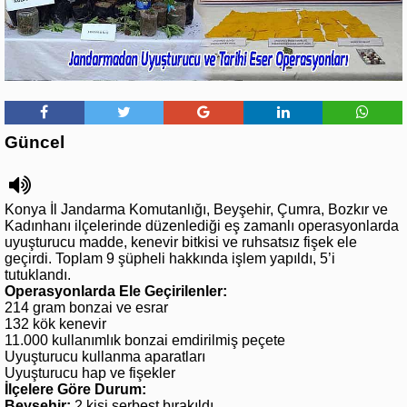
Güncel
Konya İl Jandarma Komutanlığı, Beyşehir, Çumra, Bozkır ve
Kadınhanı ilçelerinde düzenlediği eş zamanlı operasyonlarda
uyuşturucu madde, kenevir bitkisi ve ruhsatsız fişek ele
geçirdi. Toplam 9 şüpheli hakkında işlem yapıldı, 5’i
tutuklandı.
Operasyonlarda Ele Geçirilenler:
214 gram bonzai ve esrar
132 kök kenevir
11.000 kullanımlık bonzai emdirilmiş peçete
Uyuşturucu kullanma aparatları
Uyuşturucu hap ve fişekler
İlçelere Göre Durum:
Beyşehir:
2 kişi serbest bırakıldı