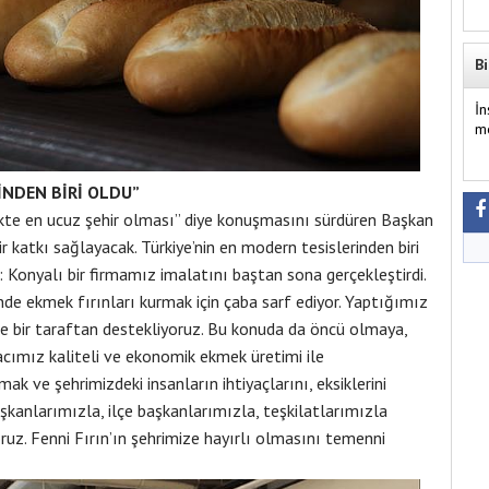
Bi
İ
m
İNDEN BİRİ OLDU”
te en ucuz şehir olması” diye konuşmasını sürdüren Başkan
r katkı sağlayacak. Türkiye’nin en modern tesislerinden biri
 Konyalı bir firmamız imalatını baştan sona gerçekleştirdi.
inde ekmek fırınları kurmak için çaba sarf ediyor. Yaptığımız
de bir taraftan destekliyoruz. Bu konuda da öncü olmaya,
ımız kaliteli ve ekonomik ekmek üretimi ile
k ve şehrimizdeki insanların ihtiyaçlarını, eksiklerini
şkanlarımızla, ilçe başkanlarımızla, teşkilatlarımızla
oruz. Fenni Fırın’ın şehrimize hayırlı olmasını temenni