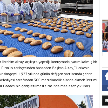
 İbrahim Altay, açılışta yaptığı konuşmada, yarım kalmış bir
 Fırın’ın tarihçesinden bahseden Başkan Altay, “Herkesin
bir simgeydi. 1927 yılında günün değişen şartlarında şehrin
 Belediyesi tarafından 300 metrekarelik alanda ekmek üretimi
ul Caddesi’nin genişletilmesi sırasında maalesef yıkılmış”
U