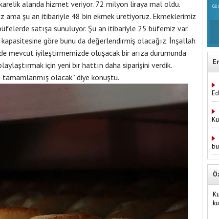
relik alanda hizmet veriyor. 72 milyon liraya mal oldu.
Gün
iz ama şu an itibariyle 48 bin ekmek üretiyoruz. Ekmeklerimiz
büfelerde satışa sunuluyor. Şu an itibariyle 25 büfemiz var.
m kapasitesine göre bunu da değerlendirmiş olacağız. İnşallah
de mevcut iyileştirmemizde oluşacak bir arıza durumunda
E
laştırmak için yeni bir hattın daha siparişini verdik.
 da tamamlanmış olacak” diye konuştu.
Ed
Ku
bu
Ö
Ku
k