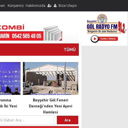
eri
Künyemiz
Hakkımızda
Bize Ulaşın
TÜMÜ
avunma
Beyşehir Göl Feneri
k İki Yeni
Derneği'nden Yeni Aşevi
Hamlesi