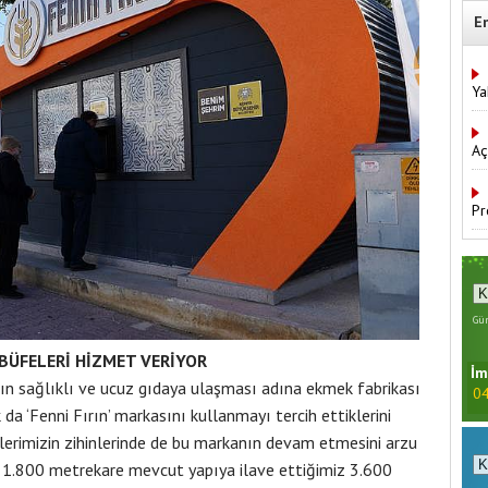
E
Ya
Aç
Pr
Gün
BÜFELERİ HİZMET VERİYOR
İm
ın sağlıklı ve ucuz gıdaya ulaşması adına ekmek fabrikası
04
k da ‘Fenni Fırın’ markasını kullanmayı tercih ettiklerini
lerimizin zihinlerinde de bu markanın devam etmesini arzu
mız 1.800 metrekare mevcut yapıya ilave ettiğimiz 3.600