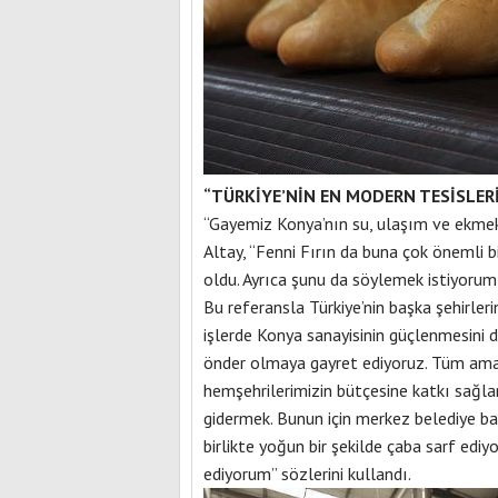
“TÜRKİYE’NİN EN MODERN TESİSLER
“Gayemiz Konya’nın su, ulaşım ve ekmek
Altay, “Fenni Fırın da buna çok önemli bi
oldu. Ayrıca şunu da söylemek istiyorum:
Bu referansla Türkiye’nin başka şehirler
işlerde Konya sanayisinin güçlenmesini 
önder olmaya gayret ediyoruz. Tüm amac
hemşehrilerimizin bütçesine katkı sağlama
gidermek. Bunun için merkez belediye ba
birlikte yoğun bir şekilde çaba sarf ediy
ediyorum” sözlerini kullandı.