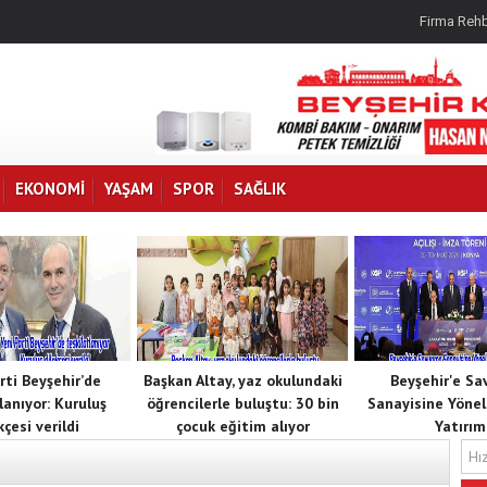
Firma Rehb
EKONOMI
YAŞAM
SPOR
SAĞLIK
rti Beyşehir’de
Başkan Altay, yaz okulundaki
Beyşehir'e S
lanıyor: Kuruluş
öğrencilerle buluştu: 30 bin
Sanayisine Yöneli
kçesi verildi
çocuk eğitim alıyor
Yatırım