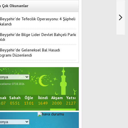
n Çok Okunanlar
Beyşehir'de Tefecilik Operasyonu: 4 Şüpheli
kalandı
Beyşehir'de Bilge Lider Devlet Bahçeli Parkı
ıldı
Beyşehir'de Geleneksel Bal Hasadı
ogramı Düzenlendi
celleme: 07.08.2026
sak
Sabah
Öğle
İkindi
Akşam
Yatsı
:07
05:51
13:01
16:49
20:00
21:27