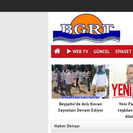
WEB TV
GÜNCEL
SIYASET
Beyşehir’de Arılı Kovan
Yeni Pa
Sayımları Devam Ediyor
teşkilat
dile
Haber Detayı