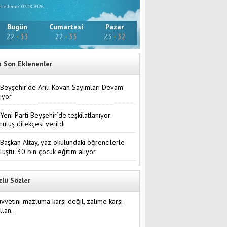
celleme: 07.08.2026
Bugün
Cumartesi
Pazar
22
-
33
22
-
33
23
-
32
n Son Eklenenler
Beyşehir’de Arılı Kovan Sayımları Devam
iyor
Yeni Parti Beyşehir’de teşkilatlanıyor:
ruluş dilekçesi verildi
Başkan Altay, yaz okulundaki öğrencilerle
luştu: 30 bin çocuk eğitim alıyor
zlü Sözler
vvetini mazluma karşı değil, zalime karşı
ullan…