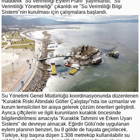
maddelik "Su Verimliliği Eylem Planı" yayımlandı, "Su
Verimliliği Yönetmeliği" çıkarıldı ve "Su Verimliliği Bilgi
Sistemi"nin kurulması için çalışmalara başlandı.
Su Yönetimi Genel Müdürlüğü koordinasyonunda düzenlenen
“Kuraklık Riski Altındaki Göller Çalıştayı”nda ise uzmanlar ve
kurum temsilcileri bir araya gelerek çözüm önerileri geliştirdi.
Ayrıca çiftçilerin ve ilgili kurumların kuraklık öncesinde
bilgilendirilmesi amacıyla "Kuraklık Tahmini ve Erken Uyarı
Sistemi" de devreye alınacak. Eğirdir Gölü’nde uygulanan
eylem planının benzeri, bu 8 gölde de hayata geçirilecek.
Türkiye, kişi başına düşen 1.308 metreküp kullanılabilir su