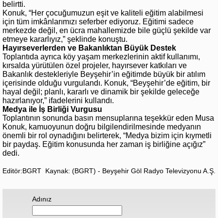
belirtti.
Konuk, “Her çocuğumuzun eşit ve kaliteli eğitim alabilmesi
için tüm imkânlarımızı seferber ediyoruz. Eğitimi sadece
merkezde değil, en ücra mahallemizde bile güçlü şekilde var
etmeye kararlıyız,” şeklinde konuştu.
Hayırseverlerden ve Bakanlıktan Büyük Destek
Toplantıda ayrıca köy yaşam merkezlerinin aktif kullanımı,
kırsalda yürütülen özel projeler, hayırsever katkıları ve
Bakanlık destekleriyle Beyşehir’in eğitimde büyük bir atılım
içerisinde olduğu vurgulandı. Konuk, “Beyşehir’de eğitim, bir
hayal değil; planlı, kararlı ve dinamik bir şekilde geleceğe
hazırlanıyor,” ifadelerini kullandı.
Medya ile İş Birliği Vurgusu
Toplantının sonunda basın mensuplarına teşekkür eden Musa
Konuk, kamuoyunun doğru bilgilendirilmesinde medyanın
önemli bir rol oynadığını belirterek, “Medya bizim için kıymetli
bir paydaş. Eğitim konusunda her zaman iş birliğine açığız”
dedi.
Editör:BGRT
Kaynak: (BGRT) - Beyşehir Göl Radyo Televizyonu A.Ş.
Adınız