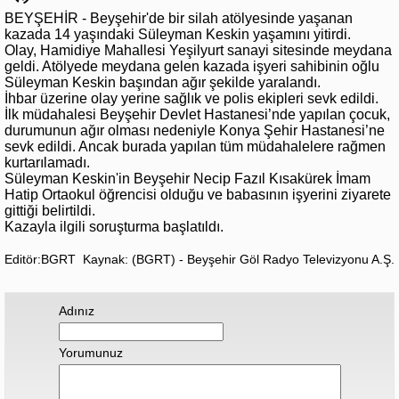
BEYŞEHİR - Beyşehir'de bir silah atölyesinde yaşanan
kazada 14 yaşındaki Süleyman Keskin yaşamını yitirdi.
Olay, Hamidiye Mahallesi Yeşilyurt sanayi sitesinde meydana
geldi. Atölyede meydana gelen kazada işyeri sahibinin oğlu
Süleyman Keskin başından ağır şekilde yaralandı.
İhbar üzerine olay yerine sağlık ve polis ekipleri sevk edildi.
İlk müdahalesi Beyşehir Devlet Hastanesi’nde yapılan çocuk,
durumunun ağır olması nedeniyle Konya Şehir Hastanesi’ne
sevk edildi. Ancak burada yapılan tüm müdahalelere rağmen
kurtarılamadı.
Süleyman Keskin'in Beyşehir Necip Fazıl Kısakürek İmam
Hatip Ortaokul öğrencisi olduğu ve babasının işyerini ziyarete
gittiği belirtildi.
Kazayla ilgili soruşturma başlatıldı.
Editör:BGRT
Kaynak: (BGRT) - Beyşehir Göl Radyo Televizyonu A.Ş.
Adınız
Yorumunuz