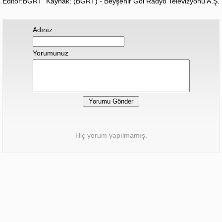
Editör:BGRT
Kaynak: (BGRT) - Beyşehir Göl Radyo Televizyonu A.Ş.
Adınız
Yorumunuz
Hiç yorum yapılmamış.