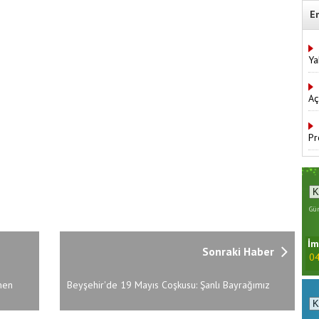
E
Ya
Aç
Pr
Gün
İm
Sonraki Haber
04
men
Beyşehir'de 19 Mayıs Coşkusu: Şanlı Bayrağımız
urlandı
Doğanın Kalbinde Dalgalandı!