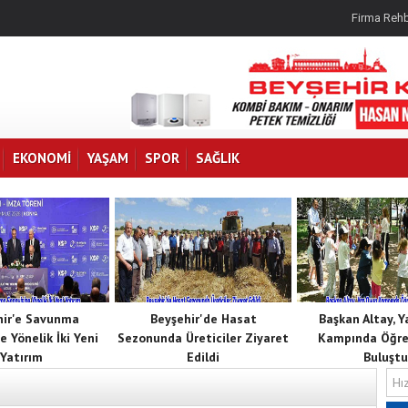
Firma Rehb
EKONOMI
YAŞAM
SPOR
SAĞLIK
hir'e Savunma
Beyşehir'de Hasat
Başkan Altay, 
e Yönelik İki Yeni
Sezonunda Üreticiler Ziyaret
Kampında Öğren
Yatırım
Edildi
Buluştu