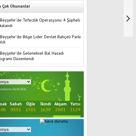
n Çok Okunanlar
Beyşehir'de Tefecilik Operasyonu: 4 Şüpheli
kalandı
Beyşehir'de Bilge Lider Devlet Bahçeli Parkı
ıldı
Beyşehir'de Geleneksel Bal Hasadı
ogramı Düzenlendi
celleme: 06.08.2026
sak
Sabah
Öğle
İkindi
Akşam
Yatsı
:06
05:51
13:01
16:50
20:01
21:29