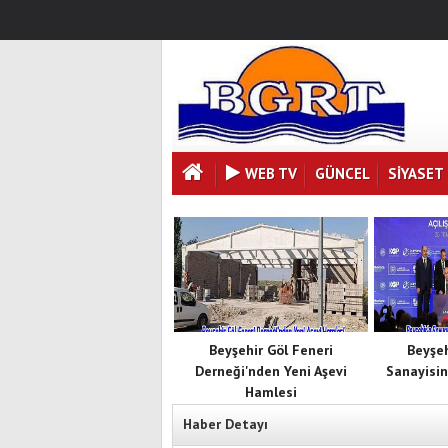
WEB TV
GÜNCEL
SIYASET
Beyşehir Göl Feneri
Beyşe
Derneği'nden Yeni Aşevi
Sanayisin
Hamlesi
Haber Detayı