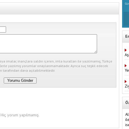
Gün
E
Aş
eya imalar, inançlara saldırı içeren, imla kuralları ile yazılmamış, Türkçe
erle yazılmış yorumlar onaylanmamaktadır. Ayrıca suç teşkil edecek
Ye
ı tarafından dava açılabilmektedir.
Zi
Ö
Al
Hiç yorum yapılmamış.
il
is