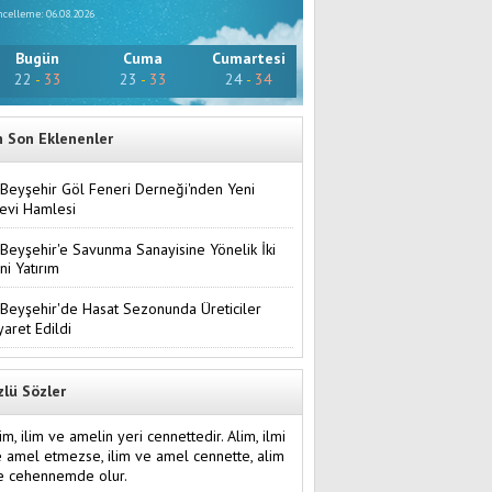
celleme: 06.08.2026
Bugün
Cuma
Cumartesi
22
-
33
23
-
33
24
-
34
n Son Eklenenler
Beyşehir Göl Feneri Derneği'nden Yeni
evi Hamlesi
Beyşehir'e Savunma Sanayisine Yönelik İki
ni Yatırım
Beyşehir'de Hasat Sezonunda Üreticiler
yaret Edildi
zlü Sözler
im, ilim ve amelin yeri cennettedir. Alim, ilmi
e amel etmezse, ilim ve amel cennette, alim
e cehennemde olur.