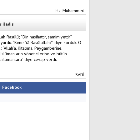
Hz. Muhammed
r Hadis
lah Rasûlü; “Din nasihattır, samimiyettir”
yurdu. “Kime Yâ Rasûlallah?” diye sorduk. O
; “Allah’a, Kitabına, Peygamberine,
slümanların yöneticilerine ve bütün
slümanlara” diye cevap verdi.
SADİ
Facebook