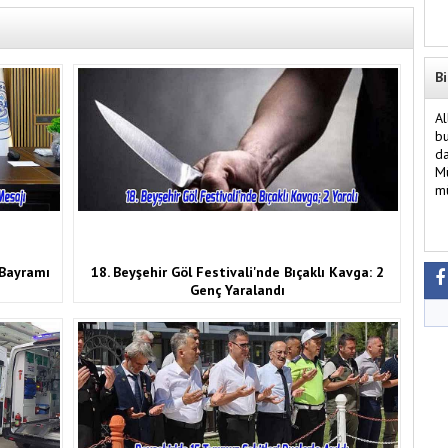
Bi
Al
bu
da
Mü
mü
 Bayramı
18. Beyşehir Göl Festivali'nde Bıçaklı Kavga: 2
Genç Yaralandı