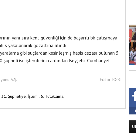
ının yanı sıra kent güvenliği için de başarılı bir çalışmaya
ahıs yakalanarak gözaltına alındı.
n yaralama gibi suçlardan kesinleşmiş hapis cezası bulunan 5
10 şüpheli ise işlemlerinin ardından Beyşehir Cumhuriyet
zyonu A.Ş.
Editör: BGRT
,
31,
Şüpheliye,
İşlem,,
6,
Tutuklama,
U