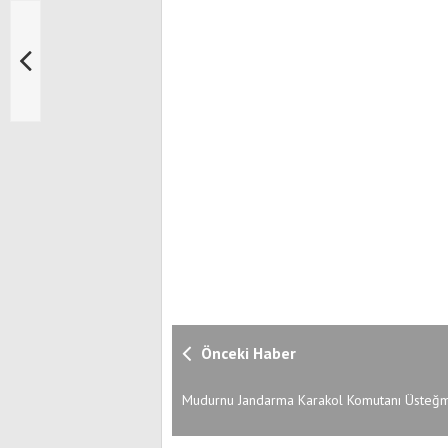
Önceki Haber
Mudurnu Jandarma Karakol Komutanı Üsteğ
Oğuzhan Varol Dualarla Son Yolculuğuna Uğ