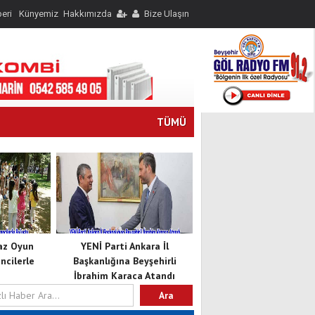
eri
Künyemiz
Hakkımızda
Bize Ulaşın
TÜMÜ
Yaz Oyun
YENİ Parti Ankara İl
cilerle
Başkanlığına Beyşehirli
İbrahim Karaca Atandı