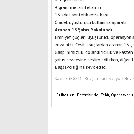
4 gram metamfetamin
13 adet sentetik ecza hapı
6 adet uyuşturucu kullanma aparatı
Aranan 15 Şahıs Yakalandı
Emniyet güçleri, uyuşturucu operasyonlar
imza attı. Çeşitli suçlardan aranan 15 ş
Gasp, hırsızlık, dolandırıcılık ve kaste
şahıs cezaevine teslim edilirken, diğer 
Başsavcılığına sevk edildi.
Kaynak:
(BGRT) - Beyşehir Göl Radyo Televi
Etiketler:
Beyşehir’de,
Zehir,
Operasyonu: