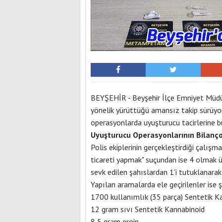
BEYŞEHİR - Beyşehir İlçe Emniyet Müdürl
yönelik yürüttüğü amansız takip sürüyor
operasyonlarda uyuşturucu tacirlerine büy
Uyuşturucu Operasyonlarının Bilanç
Polis ekiplerinin gerçekleştirdiği çalış
ticareti yapmak" suçundan ise 4 olmak ü
sevk edilen şahıslardan 1'i tutuklanarak
Yapılan aramalarda ele geçirilenler ise ş
1700 kullanımlık (35 parça) Sentetik K
12 gram sıvı Sentetik Kannabinoid
8,5 gram eroin