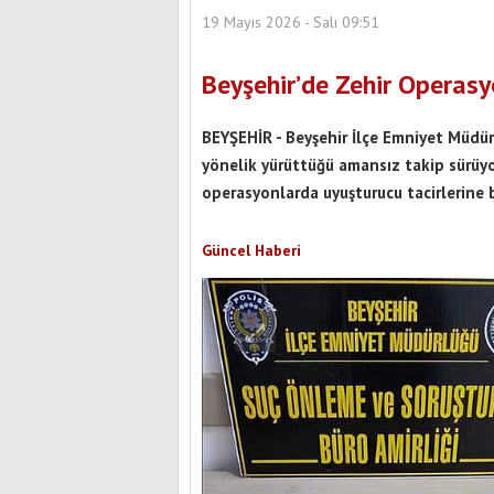
19 Mayıs 2026 - Salı 09:51
Beyşehir’de Zehir Operas
BEYŞEHİR - Beyşehir İlçe Emniyet Müdürl
yönelik yürüttüğü amansız takip sürüyo
operasyonlarda uyuşturucu tacirlerine b
Güncel Haberi