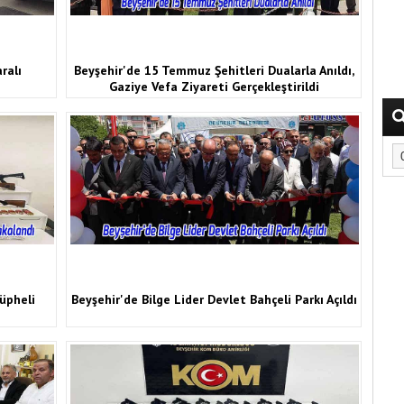
aralı
Beyşehir'de 15 Temmuz Şehitleri Dualarla Anıldı,
Gaziye Vefa Ziyareti Gerçekleştirildi
üpheli
Beyşehir'de Bilge Lider Devlet Bahçeli Parkı Açıldı