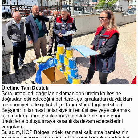
Üretime Tam Destek
Sera üreticileri, dağıtılan ekipmanların üretim kalitesine
doğrudan etki edeceğini belirterek çalışmalardan duydukları
memnuniyeti dile getirdi. İlçe Tarım Müdürlüğü yetkilileri,
Beyşehir’in tarımsal potansiyelini en üst seviyeye çıkarmak
için modern tarım tekniklerini ve destekleme projelerini
üreticilerle buluşturmaya kararlılıkla devam edeceklerini
vurguladı.
Bu adım, KOP Bölgesi’ndeki tarımsal kalkınma hamlesinin
Beyşehir ayağındaki en güncel ve somut örneklerinden biri