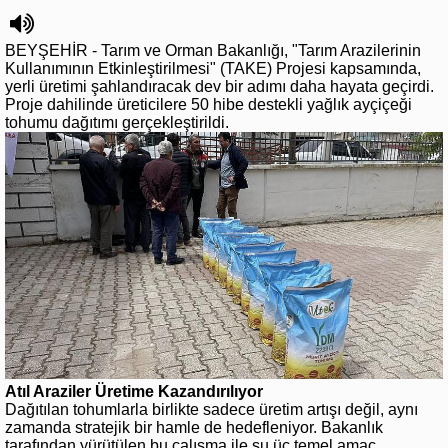
BEYŞEHİR - Tarım ve Orman Bakanlığı, "Tarım Arazilerinin
Kullanımının Etkinleştirilmesi" (TAKE) Projesi kapsamında,
yerli üretimi şahlandıracak dev bir adımı daha hayata geçirdi.
Proje dahilinde üreticilere 50 hibe destekli yağlık ayçiçeği
tohumu dağıtımı gerçekleştirildi.
Atıl Araziler Üretime Kazandırılıyor
Dağıtılan tohumlarla birlikte sadece üretim artışı değil, aynı
zamanda stratejik bir hamle de hedefleniyor. Bakanlık
tarafından yürütülen bu çalışma ile şu üç temel amaç