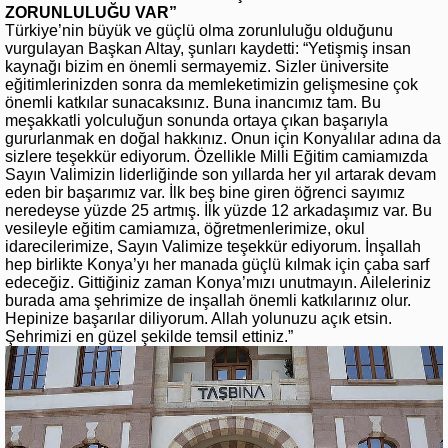
ZORUNLULUĞU VAR”
Türkiye’nin büyük ve güçlü olma zorunluluğu olduğunu
vurgulayan Başkan Altay, şunları kaydetti: “Yetişmiş insan
kaynağı bizim en önemli sermayemiz. Sizler üniversite
eğitimlerinizden sonra da memleketimizin gelişmesine çok
önemli katkılar sunacaksınız. Buna inancımız tam. Bu
meşakkatli yolculuğun sonunda ortaya çıkan başarıyla
gururlanmak en doğal hakkınız. Onun için Konyalılar adına da
sizlere teşekkür ediyorum. Özellikle Milli Eğitim camiamızda
Sayın Valimizin liderliğinde son yıllarda her yıl artarak devam
eden bir başarımız var. İlk beş bine giren öğrenci sayımız
neredeyse yüzde 25 artmış. İlk yüzde 12 arkadaşımız var. Bu
vesileyle eğitim camiamıza, öğretmenlerimize, okul
idarecilerimize, Sayın Valimize teşekkür ediyorum. İnşallah
hep birlikte Konya’yı her manada güçlü kılmak için çaba sarf
edeceğiz. Gittiğiniz zaman Konya’mızı unutmayın. Aileleriniz
burada ama şehrimize de inşallah önemli katkılarınız olur.
Hepinize başarılar diliyorum. Allah yolunuzu açık etsin.
Şehrimizi en güzel şekilde temsil ettiniz.”