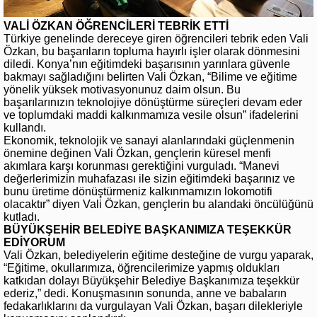
VALİ ÖZKAN ÖĞRENCİLERİ TEBRİK ETTİ
Türkiye genelinde dereceye giren öğrencileri tebrik eden Vali
Özkan, bu başarıların topluma hayırlı işler olarak dönmesini
diledi. Konya’nın eğitimdeki başarısının yarınlara güvenle
bakmayı sağladığını belirten Vali Özkan, “Bilime ve eğitime
yönelik yüksek motivasyonunuz daim olsun. Bu
başarılarınızın teknolojiye dönüştürme süreçleri devam eder
ve toplumdaki maddi kalkınmamıza vesile olsun” ifadelerini
kullandı.
Ekonomik, teknolojik ve sanayi alanlarındaki güçlenmenin
önemine değinen Vali Özkan, gençlerin küresel menfi
akımlara karşı korunması gerektiğini vurguladı. “Manevi
değerlerimizin muhafazası ile sizin eğitimdeki başarınız ve
bunu üretime dönüştürmeniz kalkınmamızın lokomotifi
olacaktır” diyen Vali Özkan, gençlerin bu alandaki öncülüğünü
kutladı.
BÜYÜKŞEHİR BELEDİYE BAŞKANIMIZA TEŞEKKÜR
EDİYORUM
Vali Özkan, belediyelerin eğitime desteğine de vurgu yaparak,
“Eğitime, okullarımıza, öğrencilerimize yapmış oldukları
katkıdan dolayı Büyükşehir Belediye Başkanımıza teşekkür
ederiz,” dedi. Konuşmasının sonunda, anne ve babaların
fedakarlıklarını da vurgulayan Vali Özkan, başarı dilekleriyle