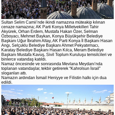
Sultan Selim Camii’nde ikindi namazına müteakip kılınan
cenaze namazına; AK Parti Konya Milletvekilleri Tahir
Akyürek, Orhan Erdem, Mustafa Hakan Özer, Selman
Özboyacı, Mehmet Baykan, Konya Büyükşehir Belediye
Başkanı Uğur İbrahim Altay, AK Parti Konya İl Başkanı Hasan
Angı, Selçuklu Belediye Başkanı Ahmet Pekyatırmacı,
Karatay Belediye Başkanı Hasan Kılca, Meram Belediye
Başkanı Mustafa Kavuş, Sivil Toplum Kuruluşu temsilcileri ve
binlerce vatandaş katıldı.
Namaz öncesinde ve sonrasında Mevlana Meydanı’nda
toplanan vatandaşlar, tekbir getirerek “Kahrolsun İsrail”
sloganları attı.
Namazın ardından İsmail Heniyye ve Filistin halkı için dua
edildi.