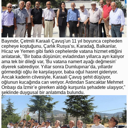
Bayındır, Çetmili Karaali Çavuş'un 11 yıl boyunca cepheden
cepheye koştuğunu, Çarlık Rusya’sı, Karadağ, Balkanlar,
Hicaz ve Yemen gibi farklı cephelerde vatana hizmet ettiğini
anlatarak, "Bir baba düşünün; evladından yıllarca ayrı kalıyor
ama tek bir dileği var, 'Bu vatana namert ayağı değmesin'
diyerek sabrediyor. Yıllar sonra Dumlupınar’da, yıllardır
görmediği oğlu ile karşılaşıyor, baba oğul hasret gideriyor.
Ancak kaderin cilvesiyle, Karaali Çavuş şehit düşüyor,
oğlunun kucağında can veriyor. Ardından Sancaktar Mehmet
Onbaşı da İzmir’e girerken aldığı kurşunla şehadete ulaşıyor,"
şeklinde duygusal bir anlatımda bulundu.