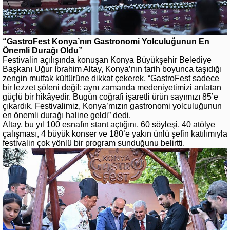
“GastroFest Konya’nın Gastronomi Yolculuğunun En
Önemli Durağı Oldu”
Festivalin açılışında konuşan Konya Büyükşehir Belediye
Başkanı Uğur İbrahim Altay, Konya’nın tarih boyunca taşıdığı
zengin mutfak kültürüne dikkat çekerek, “GastroFest sadece
bir lezzet şöleni değil; aynı zamanda medeniyetimizi anlatan
güçlü bir hikâyedir. Bugün coğrafi işaretli ürün sayımızı 85’e
çıkardık. Festivalimiz, Konya’mızın gastronomi yolculuğunun
en önemli durağı haline geldi” dedi.
Altay, bu yıl 100 esnafın stant açtığını, 60 söyleşi, 40 atölye
çalışması, 4 büyük konser ve 180’e yakın ünlü şefin katılımıyla
festivalin çok yönlü bir program sunduğunu belirtti.