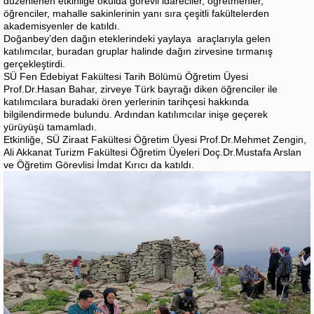
düzenlenen etkinliğe okulda görevli idareciler, öğretmenler,
öğrenciler, mahalle sakinlerinin yanı sıra çeşitli fakültelerden
akademisyenler de katıldı.
Doğanbey’den dağın eteklerindeki yaylaya araçlarıyla gelen
katılımcılar, buradan gruplar halinde dağın zirvesine tırmanış
gerçekleştirdi.
SÜ Fen Edebiyat Fakültesi Tarih Bölümü Öğretim Üyesi
Prof.Dr.Hasan Bahar, zirveye Türk bayrağı diken öğrenciler ile
katılımcılara buradaki ören yerlerinin tarihçesi hakkında
bilgilendirmede bulundu. Ardından katılımcılar inişe geçerek
yürüyüşü tamamladı.
Etkinliğe, SÜ Ziraat Fakültesi Öğretim Üyesi Prof.Dr.Mehmet Zengin,
Ali Akkanat Turizm Fakültesi Öğretim Üyeleri Doç.Dr.Mustafa Arslan
ve Öğretim Görevlisi İmdat Kırıcı da katıldı.