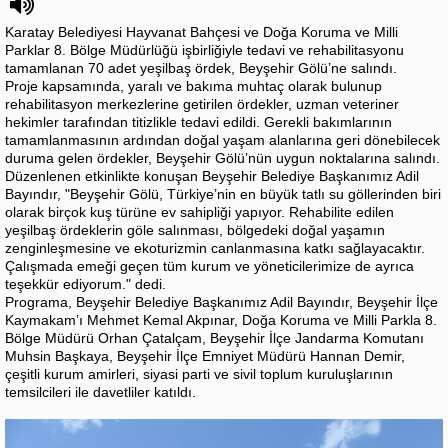
Karatay Belediyesi Hayvanat Bahçesi ve Doğa Koruma ve Milli
Parklar 8. Bölge Müdürlüğü işbirliğiyle tedavi ve rehabilitasyonu
tamamlanan 70 adet yeşilbaş ördek, Beyşehir Gölü’ne salındı.
Proje kapsamında, yaralı ve bakıma muhtaç olarak bulunup
rehabilitasyon merkezlerine getirilen ördekler, uzman veteriner
hekimler tarafından titizlikle tedavi edildi. Gerekli bakımlarının
tamamlanmasının ardından doğal yaşam alanlarına geri dönebilecek
duruma gelen ördekler, Beyşehir Gölü’nün uygun noktalarına salındı.
Düzenlenen etkinlikte konuşan Beyşehir Belediye Başkanımız Adil
Bayındır, "Beyşehir Gölü, Türkiye’nin en büyük tatlı su göllerinden biri
olarak birçok kuş türüne ev sahipliği yapıyor. Rehabilite edilen
yeşilbaş ördeklerin göle salınması, bölgedeki doğal yaşamın
zenginleşmesine ve ekoturizmin canlanmasına katkı sağlayacaktır.
Çalışmada emeği geçen tüm kurum ve yöneticilerimize de ayrıca
teşekkür ediyorum." dedi.
Programa, Beyşehir Belediye Başkanımız Adil Bayındır, Beyşehir İlçe
Kaymakam’ı Mehmet Kemal Akpınar, Doğa Koruma ve Milli Parkla 8.
Bölge Müdürü Orhan Çatalçam, Beyşehir İlçe Jandarma Komutanı
Muhsin Başkaya, Beyşehir İlçe Emniyet Müdürü Hannan Demir,
çeşitli kurum amirleri, siyasi parti ve sivil toplum kuruluşlarının
temsilcileri ile davetliler katıldı.