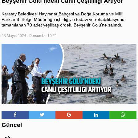
Beyşehir Gölü'ndeki Canlı Çeşitliliği Artıyor
Karatay Belediyesi Hayvanat Bahçesi ve Doğa Koruma ve Milli
Parklar 8. Bölge Müdürlüğü işbirliğiyle tedavi ve rehabilitasyonu
tamamlanan 70 adet yeşilbaş ördek, Beyşehir Gölü’ne salındı.
23 Mayıs 2024 - Perşembe 19:21
Güncel