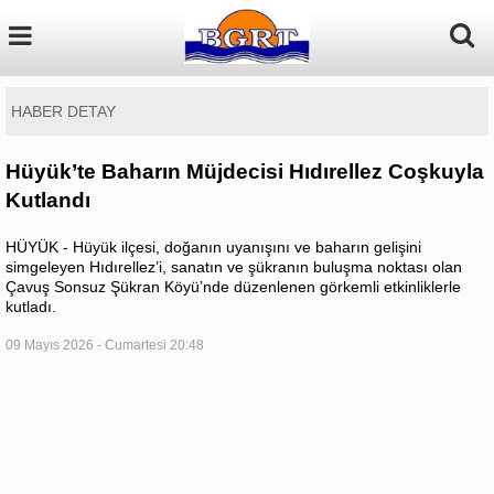
HABER DETAY
Hüyük’te Baharın Müjdecisi Hıdırellez Coşkuyla
Kutlandı
HÜYÜK - Hüyük ilçesi, doğanın uyanışını ve baharın gelişini
simgeleyen Hıdırellez’i, sanatın ve şükranın buluşma noktası olan
Çavuş Sonsuz Şükran Köyü’nde düzenlenen görkemli etkinliklerle
kutladı.
09 Mayıs 2026 - Cumartesi 20:48