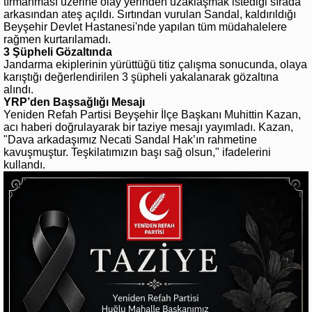
tırmanması üzerine olay yerinden uzaklaşmak istediği sırada
arkasından ateş açıldı. Sırtından vurulan Sandal, kaldırıldığı
Beyşehir Devlet Hastanesi'nde yapılan tüm müdahalelere
rağmen kurtarılamadı.
3 Şüpheli Gözaltında
Jandarma ekiplerinin yürüttüğü titiz çalışma sonucunda, olaya
karıştığı değerlendirilen 3 şüpheli yakalanarak gözaltına
alındı.
YRP’den Başsağlığı Mesajı
Yeniden Refah Partisi Beyşehir İlçe Başkanı Muhittin Kazan,
acı haberi doğrulayarak bir taziye mesajı yayımladı. Kazan,
"Dava arkadaşımız Necati Sandal Hak’ın rahmetine
kavuşmuştur. Teşkilatımızın başı sağ olsun," ifadelerini
kullandı.