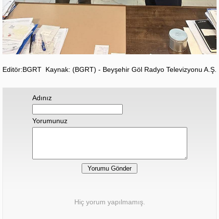
Editör:BGRT
Kaynak: (BGRT) - Beyşehir Göl Radyo Televizyonu A.Ş.
Adınız
Yorumunuz
Hiç yorum yapılmamış.