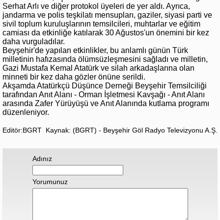
Serhat Arlı ve diğer protokol üyeleri de yer aldı. Ayrıca,
jandarma ve polis teşkilatı mensupları, gaziler, siyasi parti ve
sivil toplum kuruluşlarının temsilcileri, muhtarlar ve eğitim
camiası da etkinliğe katılarak 30 Ağustos'un önemini bir kez
daha vurguladılar.
Beyşehir'de yapılan etkinlikler, bu anlamlı günün Türk
milletinin hafızasında ölümsüzleşmesini sağladı ve milletin,
Gazi Mustafa Kemal Atatürk ve silah arkadaşlarına olan
minneti bir kez daha gözler önüne serildi.
Akşamda Atatürkçü Düşünce Derneği Beyşehir Temsilciliği
tarafından Anıt Alanı - Orman İşletmesi Kavşağı - Anıt Alanı
arasında Zafer Yürüyüşü ve Anıt Alanında kutlama programı
düzenleniyor.
Editör:BGRT
Kaynak: (BGRT) - Beyşehir Göl Radyo Televizyonu A.Ş.
Adınız
Yorumunuz