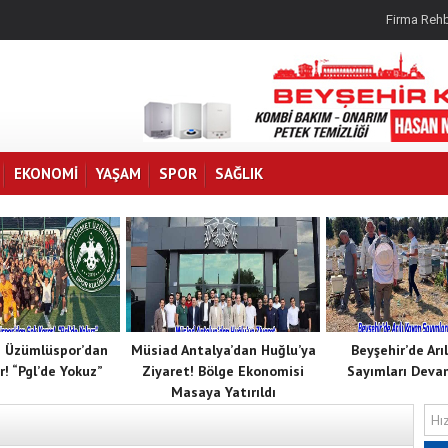
Firma Rehb
EKONOMI
YAŞAM
SPOR
SAĞLIK
 Üzümlüspor’dan
Müsiad Antalya’dan Huğlu’ya
Beyşehir’de Arı
r! “Pgl’de Yokuz”
Ziyaret! Bölge Ekonomisi
Sayımları Deva
Masaya Yatırıldı