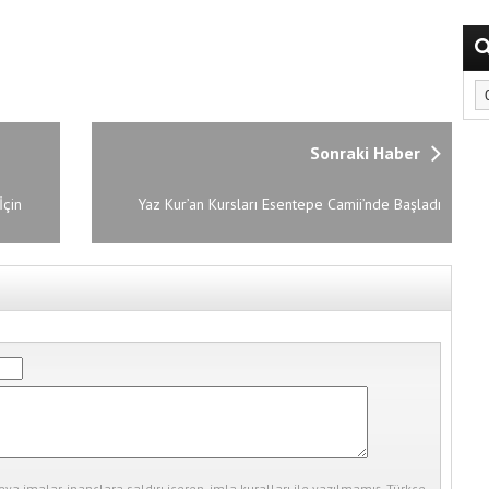
Sonraki Haber
İçin
Yaz Kur’an Kursları Esentepe Camii’nde Başladı
eya imalar, inançlara saldırı içeren, imla kuralları ile yazılmamış, Türkçe