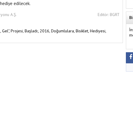
hediye edilecek.
zyonu A.Ş.
Editör: BGRT
Bi
İ
,
Gel",
Projesi,
Başladı:,
2016,
Doğumlulara,
Bisiklet,
Hediyesi,
m