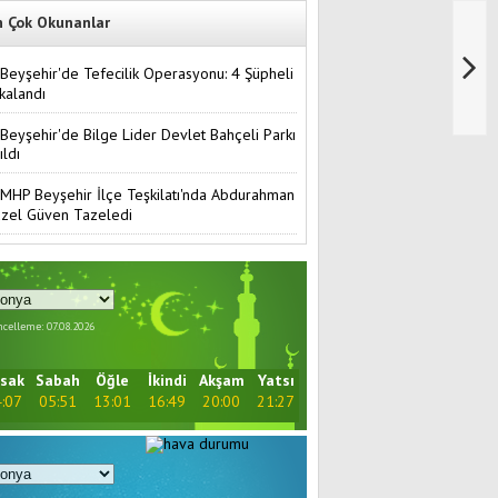
n Çok Okunanlar
Beyşehir'de Tefecilik Operasyonu: 4 Şüpheli
kalandı
Beyşehir'de Bilge Lider Devlet Bahçeli Parkı
ıldı
MHP Beyşehir İlçe Teşkilatı'nda Abdurahman
zel Güven Tazeledi
celleme: 07.08.2026
sak
Sabah
Öğle
İkindi
Akşam
Yatsı
:07
05:51
13:01
16:49
20:00
21:27