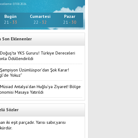
celleme: 07.08.2026
Bugün
Cumartesi
Pazar
21
-
33
22
-
32
21
-
30
n Son Eklenenler
Doğuş’ta YKS Gururu! Türkiye Dereceleri
tınla Ödüllendirildi
Şampiyon Üzümlüspor’dan Şok Karar!
gl’de Yokuz”
Müsiad Antalya’dan Huğlu’ya Ziyaret! Bölge
onomisi Masaya Yatırıldı
zlü Sözler
an iki eşit parçadır. Yarısı sabır,yarısı
kürdür.