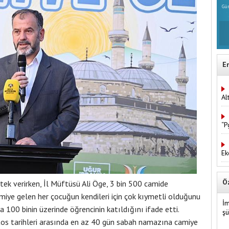
Gün
E
Al
“P
Ek
Ö
ek verirken, İl Müftüsü Ali Öge, 3 bin 500 camide
iye gelen her çocuğun kendileri için çok kıymetli olduğunu
İm
da 100 binin üzerinde öğrencinin katıldığını ifade etti.
şü
os tarihleri arasında en az 40 gün sabah namazına camiye