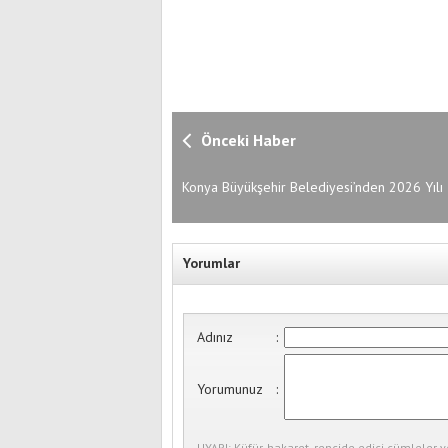
Önceki Haber
Konya Büyükşehir Belediyesi’nden 2026 Yılı 
Fidan ve Fide Desteği Başvuruları Başladı
Yorumlar
Adınız
:
Yorumunuz
:
UYARI: Küfür, hakaret, rencide edici cümleler v