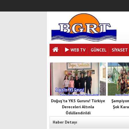
WEB TV
GÜNCEL
SIYASET
Doğuş’ta YKS Gururu! Türkiye
Şampiyon
Dereceleri Altınla
Şok Kara
Ödüllendirildi
Haber Detayı