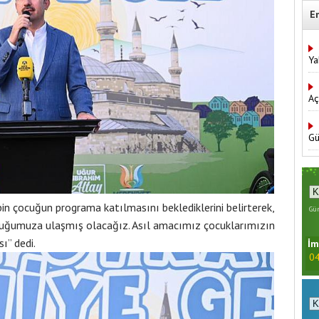
E
Ya
Aç
Gü
n çocuğun programa katılmasını beklediklerini belirterek,
Gün
cuğumuza ulaşmış olacağız. Asıl amacımız çocuklarımızın
ı” dedi.
İm
04