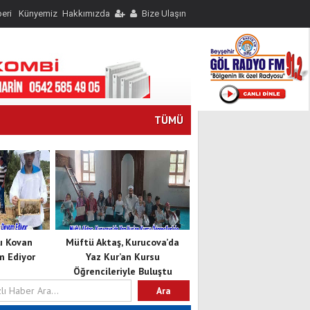
eri
Künyemiz
Hakkımızda
Bize Ulaşın
TÜMÜ
lı Kovan
Müftü Aktaş, Kurucova’da
m Ediyor
Yaz Kur’an Kursu
Öğrencileriyle Buluştu