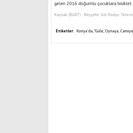
gelen 2016 doğumlu çocuklara bisiklet 
Kaynak:
(BGRT) - Beyşehir Göl Radyo Televi
Etiketler:
Konya'da,
"Güle,
Oynaya,
Camiye