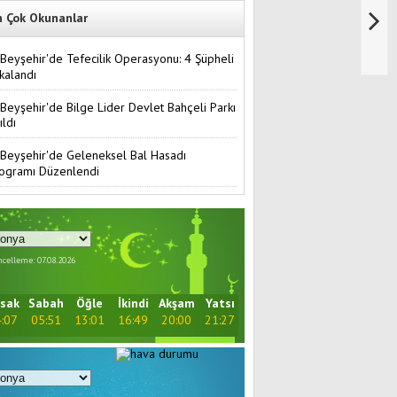
n Çok Okunanlar
Beyşehir'de Tefecilik Operasyonu: 4 Şüpheli
kalandı
Beyşehir'de Bilge Lider Devlet Bahçeli Parkı
ıldı
Beyşehir'de Geleneksel Bal Hasadı
ogramı Düzenlendi
celleme: 07.08.2026
sak
Sabah
Öğle
İkindi
Akşam
Yatsı
:07
05:51
13:01
16:49
20:00
21:27