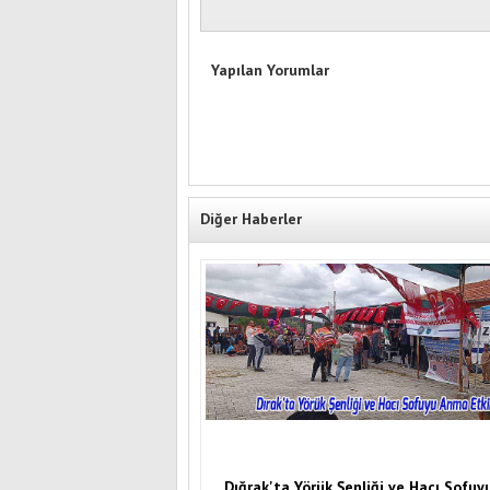
Yapılan Yorumlar
Diğer Haberler
Dığrak'ta Yörük Şenliği ve Hacı Sofu