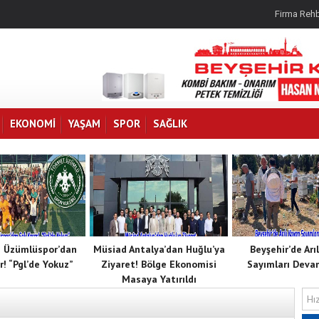
Firma Rehb
EKONOMI
YAŞAM
SPOR
SAĞLIK
 Üzümlüspor’dan
Müsiad Antalya’dan Huğlu’ya
Beyşehir’de Arı
r! “Pgl’de Yokuz”
Ziyaret! Bölge Ekonomisi
Sayımları Deva
Masaya Yatırıldı