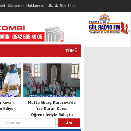
eri
Künyemiz
Hakkımızda
Bize Ulaşın
TÜMÜ
lı Kovan
Müftü Aktaş, Kurucova’da
m Ediyor
Yaz Kur’an Kursu
Öğrencileriyle Buluştu