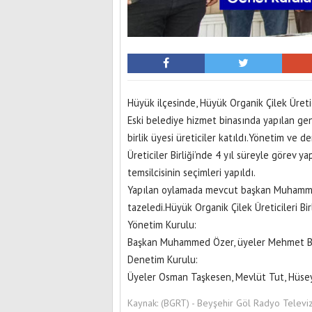
Hüyük ilçesinde, Hüyük Organik Çilek Üretici
Eski belediye hizmet binasında yapılan gen
birlik üyesi üreticiler katıldı.Yönetim ve 
Üreticiler Birliği’nde 4 yıl süreyle görev 
temsilcisinin seçimleri yapıldı.
Yapılan oylamada mevcut başkan Muhammed
tazeledi.Hüyük Organik Çilek Üreticileri Bi
Yönetim Kurulu:
Başkan Muhammed Özer, üyeler Mehmet Bilgi
Denetim Kurulu:
Üyeler Osman Taşkesen, Mevlüt Tut, Hüsey
Kaynak:
(BGRT) - Beyşehir Göl Radyo Televi