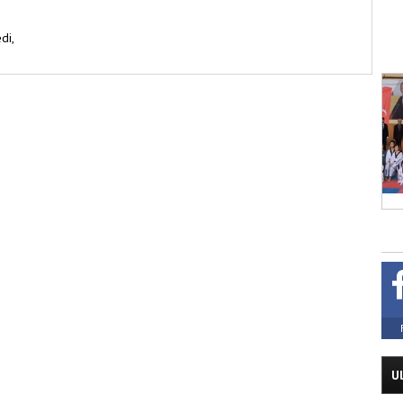
di,
U