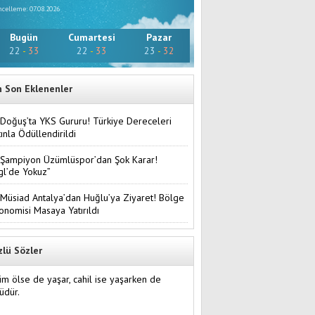
celleme: 07.08.2026
Bugün
Cumartesi
Pazar
22
-
33
22
-
33
23
-
32
n Son Eklenenler
Doğuş’ta YKS Gururu! Türkiye Dereceleri
tınla Ödüllendirildi
Şampiyon Üzümlüspor’dan Şok Karar!
gl’de Yokuz”
Müsiad Antalya’dan Huğlu’ya Ziyaret! Bölge
onomisi Masaya Yatırıldı
zlü Sözler
im ölse de yaşar, cahil ise yaşarken de
üdür.