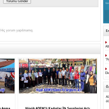
Gün
Hiç yorum yapılmamış.
E
Al
“P
Ek
Ö
Al
öl
yu Anma
Hüyük ADEM'li Kadınlar İlk Sergilerini Açtı