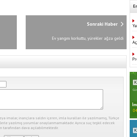
E
Sonraki Haber
Ya
Ev yangını korkuttu, yürekler ağza geldi
Aç
Pr
Gün
İm
04
eya imalar, inançlara saldırı içeren, imla kuralları ile yazılmamış, Türkçe
erle yazılmış yorumlar onaylanmamaktadır. Ayrıca suç teşkil edecek
ı tarafından dava açılabilmektedir.