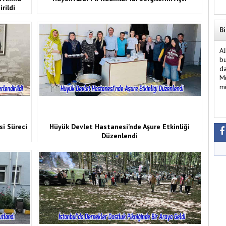
rildi
Bi
Al
bu
da
Mü
mü
si Süreci
Hüyük Devlet Hastanesi’nde Aşure Etkinliği
Düzenlendi