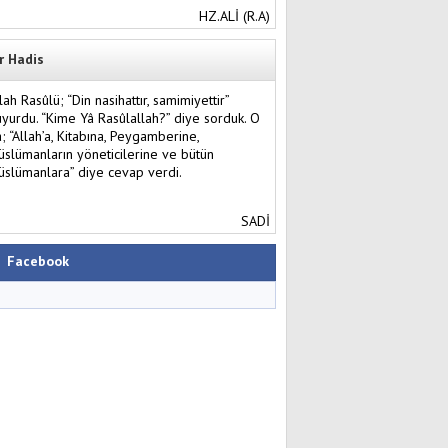
HZ.ALİ (R.A)
r Hadis
lah Rasûlü; “Din nasihattır, samimiyettir”
yurdu. “Kime Yâ Rasûlallah?” diye sorduk. O
; “Allah’a, Kitabına, Peygamberine,
slümanların yöneticilerine ve bütün
slümanlara” diye cevap verdi.
SADİ
Facebook