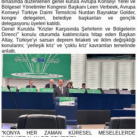
binasında düzenlenen genel kurula Avrupa Konseyi Yerel ve
Bölgesel Yönetimler Kongresi Başkanı Leen Verbeek, Avrupa
Konseyi Türkiye Daimi Temsilcisi Nurdan Bayraktar Golder,
kongre delegeleri, belediye başkanları ve gençlik
delegasyonu üyeleri katıldı.
Genel Kurulda “Krizler Karşısında Şehirlerin ve Bölgelerin
Direnci” konulu oturumda katılımcılara hitap eden Başkan
Altay, Türkiye’yi sarsan deprem felaketi ve iklim değişikliği
konularını; ‘yerleşik kriz’ ve ‘çoklu kriz’ kavramları temelinde
anlattı.
“KONYA HER ZAMAN KÜRESEL MESELELERDE