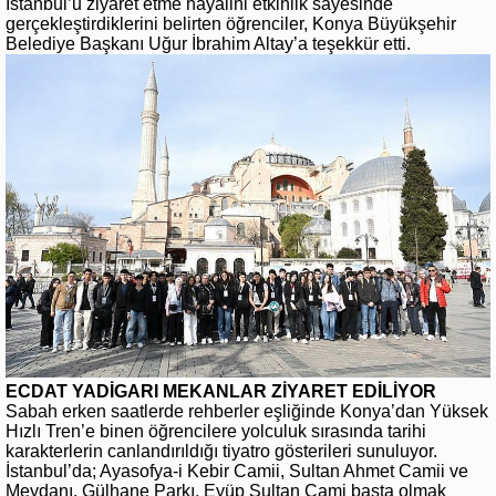
İstanbul’u ziyaret etme hayalini etkinlik sayesinde
gerçekleştirdiklerini belirten öğrenciler, Konya Büyükşehir
Belediye Başkanı Uğur İbrahim Altay’a teşekkür etti.
ECDAT YADİGARI MEKANLAR ZİYARET EDİLİYOR
Sabah erken saatlerde rehberler eşliğinde Konya’dan Yüksek
Hızlı Tren’e binen öğrencilere yolculuk sırasında tarihi
karakterlerin canlandırıldığı tiyatro gösterileri sunuluyor.
İstanbul’da; Ayasofya-i Kebir Camii, Sultan Ahmet Camii ve
Meydanı, Gülhane Parkı, Eyüp Sultan Cami başta olmak