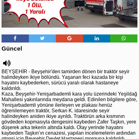
Güncel
BEYŞEHİR - Beyşehir'den tamirden dönen bir traktör seyir
halindeyken ikiye bölündü. Yaşanan feci kazada bir kişi
hayatını kaybederken, sürücü yaralı olarak hastaneye
kaldırıldı.
Kaza, Beyşehir-Yenişarbademli kara yolu üzerindeki Yeşildağ
Mahallesi yakınlarında meydana geldi. Edinilen bilgilere göre,
Yenişarbademli yönüne ilerleyen ve plakası henüz
öğrenilemeyen traktör, Serkan K. idaresinde seyir
halindeyken aniden ikiye ayrıldı. Traktörün arka kısmının
gövdeden kopmasıyla dengesini kaybeden Zafer Taşkın, yere
düşerek arka tekerin altında kaldı. Olay yerinde hayatını
kaybeden Taşkın’ın cenazesi, yapılan incelemelerin ardından
otopsi için Beyşehir Devlet Hastanesi morguna kaldırıldı.