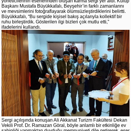
yöneticilerinin eserlerinden oluşan karma sergi yer aldı. Kulüp
Başkanı Mustafa Büyükkafalı, Beyşehir’in farklı zamanlarını
ve mevsimlerini fotoğraflayarak ölümsüzleştirdiklerini belirtti.
Büyükkafalı, “Bu sergide kişisel bakış açılarıyla kollektif bir
ruhu birleştirdik. Gösterilen ilgi bizleri çok mutlu etti,”
ifadelerini kullandı.
Sergi açılışında konuşan Ali Akkanat Turizm Fakültesi Dekan
Vekili Prof. Dr. Ramazan Göral, böyle anlamlı bir etkinliğe ev
sahipliği yapmaktan duyduğu memnuniyeti dile getirerek, eser