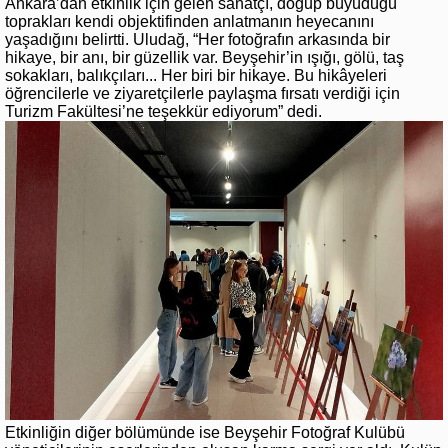
Ankara’dan etkinlik için gelen sanatçı, doğup büyüdüğü
toprakları kendi objektifinden anlatmanın heyecanını
yaşadığını belirtti. Uludağ, “Her fotoğrafın arkasında bir
hikaye, bir anı, bir güzellik var. Beyşehir’in ışığı, gölü, taş
sokakları, balıkçıları... Her biri bir hikaye. Bu hikâyeleri
öğrencilerle ve ziyaretçilerle paylaşma fırsatı verdiği için
Turizm Fakültesi’ne teşekkür ediyorum” dedi.
Etkinliğin diğer bölümünde ise Beyşehir Fotoğraf Kulübü