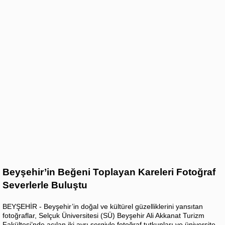
Beyşehir’in Beğeni Toplayan Kareleri Fotoğraf
Severlerle Buluştu
BEYŞEHİR - Beyşehir’in doğal ve kültürel güzelliklerini yansıtan
fotoğraflar, Selçuk Üniversitesi (SÜ) Beyşehir Ali Akkanat Turizm
Fakültesi’nde açılan iki ayrı sergiyle fotoğraf tutkunları ve üniversite