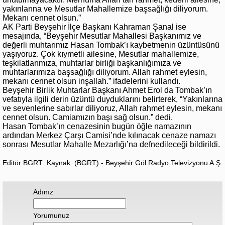
yakınlarına ve Mesutlar Mahallemize başsağlığı diliyorum.
Mekanı cennet olsun.”
AK Parti Beyşehir İlçe Başkanı Kahraman Şanal ise
mesajında, “Beyşehir Mesutlar Mahallesi Başkanımız ve
değerli muhtarımız Hasan Tombak’ı kaybetmenin üzüntüsünü
yaşıyoruz. Çok kıymetli ailesine, Mesutlar mahallemize,
teşkilatlarımıza, muhtarlar birliği başkanlığımıza ve
muhtarlarımıza başsağlığı diliyorum. Allah rahmet eylesin,
mekanı cennet olsun inşallah.” ifadelerini kullandı.
Beyşehir Birlik Muhtarlar Başkanı Ahmet Erol da Tombak’ın
vefatıyla ilgili derin üzüntü duyduklarını belirterek, “Yakınlarına
ve sevenlerine sabırlar diliyoruz, Allah rahmet eylesin, mekanı
cennet olsun. Camiamızın başı sağ olsun.” dedi.
Hasan Tombak’ın cenazesinin bugün öğle namazının
ardından Merkez Çarşı Camisi’nde kılınacak cenaze namazı
sonrası Mesutlar Mahalle Mezarlığı’na defnedileceği bildirildi.
Editör:BGRT
Kaynak: (BGRT) - Beyşehir Göl Radyo Televizyonu A.Ş.
Adınız
Yorumunuz