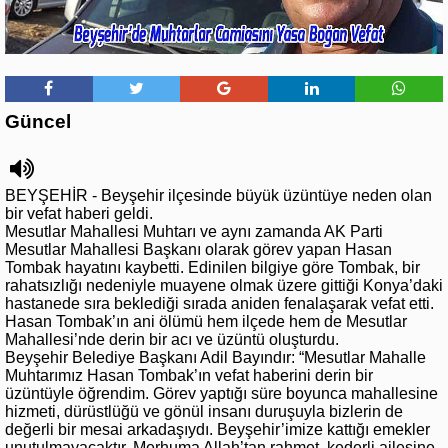
Güncel
BEYŞEHİR - Beyşehir ilçesinde büyük üzüntüye neden olan
bir vefat haberi geldi.
Mesutlar Mahallesi Muhtarı ve aynı zamanda AK Parti
Mesutlar Mahallesi Başkanı olarak görev yapan Hasan
Tombak hayatını kaybetti. Edinilen bilgiye göre Tombak, bir
rahatsızlığı nedeniyle muayene olmak üzere gittiği Konya’daki
hastanede sıra beklediği sırada aniden fenalaşarak vefat etti.
Hasan Tombak’ın ani ölümü hem ilçede hem de Mesutlar
Mahallesi’nde derin bir acı ve üzüntü oluşturdu.
Beyşehir Belediye Başkanı Adil Bayındır: “Mesutlar Mahalle
Muhtarımız Hasan Tombak’ın vefat haberini derin bir
üzüntüyle öğrendim. Görev yaptığı süre boyunca mahallesine
hizmeti, dürüstlüğü ve gönül insanı duruşuyla bizlerin de
değerli bir mesai arkadaşıydı. Beyşehir’imize kattığı emekler
unutulmayacaktır. Merhuma Allah’tan rahmet, kederli ailesine,