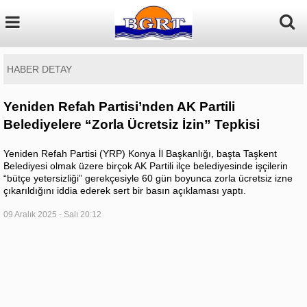
HABER DETAY
Yeniden Refah Partisi’nden AK Partili
Belediyelere “Zorla Ücretsiz İzin” Tepkisi
Yeniden Refah Partisi (YRP) Konya İl Başkanlığı, başta Taşkent
Belediyesi olmak üzere birçok AK Partili ilçe belediyesinde işçilerin
“bütçe yetersizliği” gerekçesiyle 60 gün boyunca zorla ücretsiz izne
çıkarıldığını iddia ederek sert bir basın açıklaması yaptı.
09 Aralık 2025 - Salı 20:12