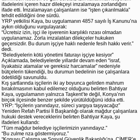
ifadelerini içeren hazır dilekçeyi imzalamaya zorlandığını
ifade etti. İmzalamayan çalışanların ise “işten çıkarılmakla”
tehdit edildiğini öne sürdü.
YRP yetkilisi Kaya, bu uygulamanın 4857 sayılı İş Kanunu’na
aykırı olduğunu vurgulayarak:
“Ücretsiz izin, işçi ile işverenin karşılıklı rızası olmadan
uygulanamaz. Zorla imzalatılan dilekçeler hukuken
geçersizdir. Bu durum işçiye haklı nedenle fesih hakkı verir.”
dedi.
“Belediyelerin kötü yönetimi faturayı işçiye kesiyor”
Açıklamada, belediyelerde yıllardır devam eden “israf,
liyakatsiz atamalar ve gereksiz harcamalar” nedeniyle
bütçelerin tükendiği, bu durumun bedelinin ise çalışanlara
ödetildiği savunuldu.
Kış şartlarında işçilerin iki ay boyunca gelirden mahrum
bırakılmasının kabul edilemez olduğunu belirten Bahtiyar
Kaya, uygulamanın yalnızca Taşkent’te değil, Konya’nın
birçok ilçesinde benzer şekilde yürütüldüğünü iddia etti.
YRP: “İşçilerin yanındayız, süreci yargıya taşıyacağız”
Yeniden Refah Partisi İl Başkanlığı olarak mağdur çalışanlara
hukuki destek vereceklerini belirten Bahtiyar Kaya, şu
ifadeleri kullandı:
“Tüm mağdur belediye işçilerimizin yanındayız.”
“Bu zulme rıza göstermiyoruz.”
“Konuyu Çalışma ve Sosyal Güvenlik Bakanlığı’na, CİMER’e,