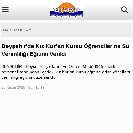
HABER DETAY
Beyşehir'de Kız Kur’an Kursu Öğrencilerine Su
Verimliliği Eğitimi Verildi
BEYŞEHİR - Beyşehir İlçe Tarım ve Orman Müdürlüğü teknik
personeli tarafından ilçedeki kız Kur’an kursu öğrencilerine yönelik su
verimliliği eğitimi düzenlendi.
29 Nisan 2025 - Salı 12:13