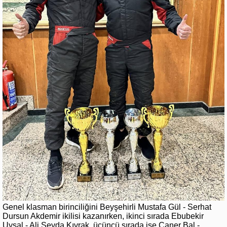
Genel klasman birinciliğini Beyşehirli Mustafa Gül - Serhat
Dursun Akdemir ikilisi kazanırken, ikinci sırada Ebubekir
Uysal - Ali Seyda Kıvrak, üçüncü sırada ise Caner Bal -