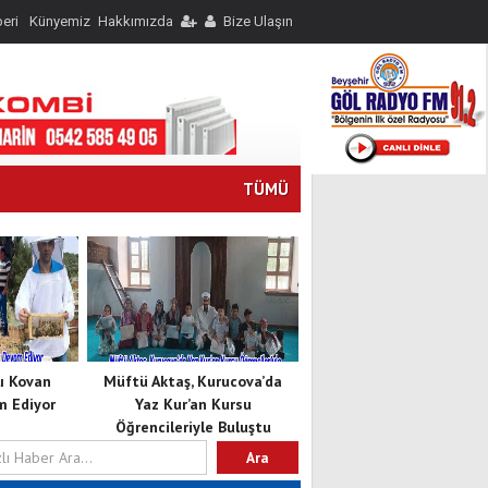
eri
Künyemiz
Hakkımızda
Bize Ulaşın
TÜMÜ
lı Kovan
Müftü Aktaş, Kurucova’da
m Ediyor
Yaz Kur’an Kursu
Öğrencileriyle Buluştu