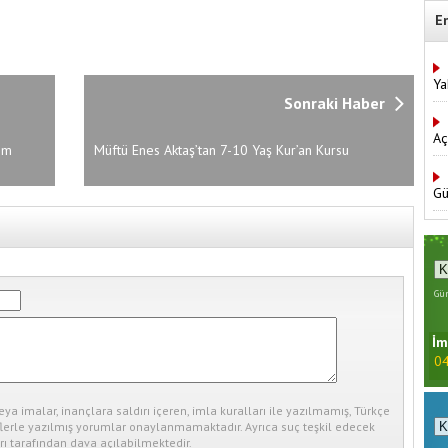
E
Ya
Sonraki Haber
Aç
im
Müftü Enes Aktaş’tan 7-10 Yaş Kur’an Kursu
Öğrencilerine Ziyaret
Gü
Gün
İm
04
eya imalar, inançlara saldırı içeren, imla kuralları ile yazılmamış, Türkçe
erle yazılmış yorumlar onaylanmamaktadır. Ayrıca suç teşkil edecek
ı tarafından dava açılabilmektedir.