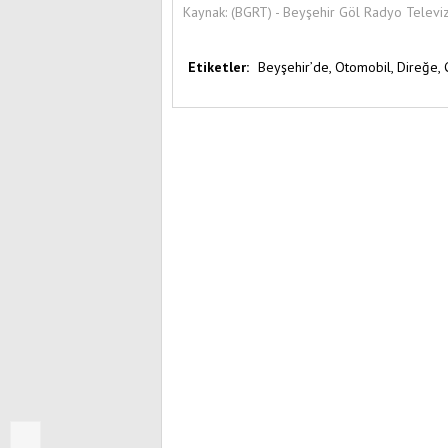
Kaynak:
(BGRT) - Beyşehir Göl Radyo Televi
Etiketler:
Beyşehir’de,
Otomobil,
Direğe,