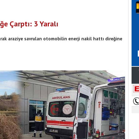
ğe Çarptı: 3 Yaralı
ak araziye savrulan otomobilin enerji nakil hattı direğine