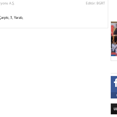
zyonu A.Ş.
Editör: BGRT
Çarptı:,
3,
Yaralı,
U