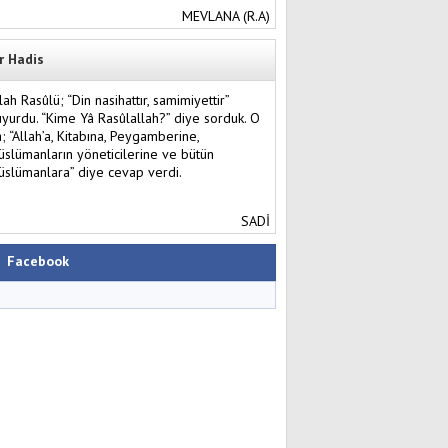
MEVLANA (R.A)
r Hadis
lah Rasûlü; “Din nasihattır, samimiyettir”
yurdu. “Kime Yâ Rasûlallah?” diye sorduk. O
; “Allah’a, Kitabına, Peygamberine,
slümanların yöneticilerine ve bütün
slümanlara” diye cevap verdi.
SADİ
Facebook