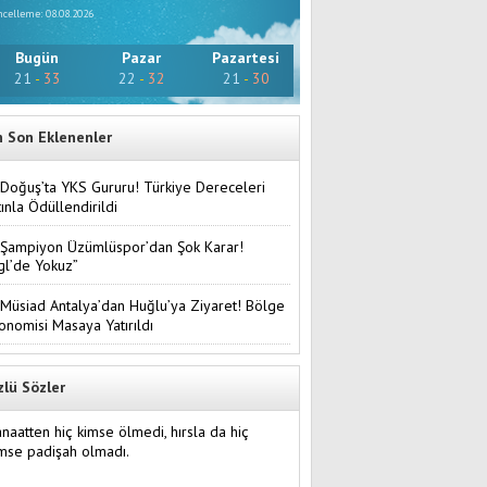
celleme: 08.08.2026
Bugün
Pazar
Pazartesi
21
-
33
22
-
32
21
-
30
n Son Eklenenler
Doğuş’ta YKS Gururu! Türkiye Dereceleri
tınla Ödüllendirildi
Şampiyon Üzümlüspor’dan Şok Karar!
gl’de Yokuz”
Müsiad Antalya’dan Huğlu’ya Ziyaret! Bölge
onomisi Masaya Yatırıldı
zlü Sözler
naatten hiç kimse ölmedi, hırsla da hiç
mse padişah olmadı.