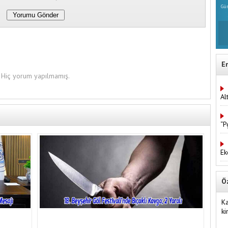
Gün
E
Hiç yorum yapılmamış.
Al
“P
Ek
Ö
Ka
ki