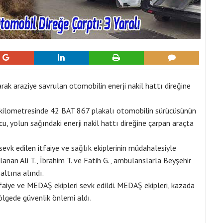
ak araziye savrulan otomobilin enerji nakil hattı direğine
 kilometresinde 42 BAT 867 plakalı otomobilin sürücüsünün
u, yolun sağındaki enerji nakil hattı direğine çarpan araçta
e sevk edilen itfaiye ve sağlık ekiplerinin müdahalesiyle
anan Ali T., İbrahim T. ve Fatih G., ambulanslarla Beyşehir
altına alındı.
itfaiye ve MEDAŞ ekipleri sevk edildi. MEDAŞ ekipleri, kazada
ölgede güvenlik önlemi aldı.