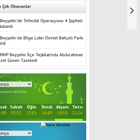
n Çok Okunanlar
Beyşehir'de Tefecilik Operasyonu: 4 Şüpheli
kalandı
Beyşehir'de Bilge Lider Devlet Bahçeli Parkı
ıldı
MHP Beyşehir İlçe Teşkilatı'nda Abdurahman
zel Güven Tazeledi
celleme: 08.08.2026
sak
Sabah
Öğle
İkindi
Akşam
Yatsı
:09
05:52
13:01
16:49
19:59
21:26