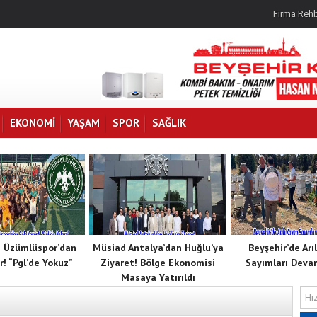
Firma Rehb
EKONOMI
YAŞAM
SPOR
SAĞLIK
 Üzümlüspor’dan
Müsiad Antalya’dan Huğlu’ya
Beyşehir’de Arı
r! “Pgl’de Yokuz”
Ziyaret! Bölge Ekonomisi
Sayımları Deva
Masaya Yatırıldı