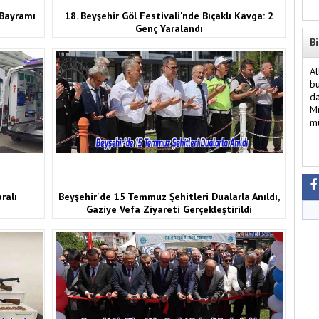
 Bayramı
18. Beyşehir Göl Festivali'nde Bıçaklı Kavga: 2
Genç Yaralandı
Bi
Al
bu
da
Mü
mü
aralı
Beyşehir'de 15 Temmuz Şehitleri Dualarla Anıldı,
Gaziye Vefa Ziyareti Gerçekleştirildi