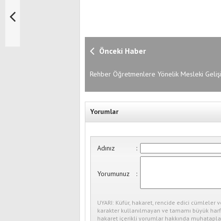
Önceki Haber
Rehber Öğretmenlere Yönelik Mesleki Geliş
Semineri Gerçekleştirildi
Yorumlar
Adınız
:
Yorumunuz
:
UYARI: Küfür, hakaret, rencide edici cümleler v
karakter kullanılmayan ve tamamı büyük harfl
hakaret içerikli yorumlar hakkında muhataplar