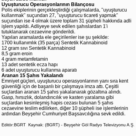
Uyuşturucu Operasyonlarının Bilançosu
Polis ekiplerinin gerçekleştirdiği çalışmalarda, "uyuşturucu
kullanmak" suçundan 27, "uyuşturucu ticareti yapmak"
suçundan ise 4 olmak üzere toplam 31 şüpheli hakkında adli
işlem yapıldı. Adliyeye sevk edilen şahıslardan 1'i
tutuklanarak cezaevine gönderildi.
Yapılan aramalarda ele geçirilenler ise şu şekilde:
1700 kullanımlık (35 parça) Sentetik Kannabinoid
12 gram sıvı Sentetik Kannabinoid
8,5 gram eroin
4 gram metamfetamin
13 adet sentetik ecza hapı
6 adet uyuşturucu kullanma aparatı
Aranan 15 Şahıs Yakalandı
Emniyet güçleri, uyuşturucu operasyonlarının yanı sıra kent
güvenliği için de başarılı bir çalışmaya imza attı. Çeşitli
suçlardan aranan 15 şahıs yakalanarak gözaltına alındı.
Gasp, hırsızlık, dolandırıcılık ve kasten yaralama gibi
suçlardan kesinleşmiş hapis cezası bulunan 5 şahıs
cezaevine teslim edilirken, diğer 10 şüpheli ise işlemlerinin
ardından Beyşehir Cumhuriyet Başsavcılığına sevk edildi.
Editör:BGRT
Kaynak: (BGRT) - Beyşehir Göl Radyo Televizyonu A.Ş.