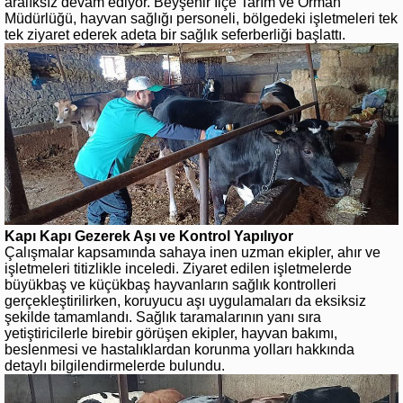
aralıksız devam ediyor. Beyşehir İlçe Tarım ve Orman
Müdürlüğü, hayvan sağlığı personeli, bölgedeki işletmeleri tek
tek ziyaret ederek adeta bir sağlık seferberliği başlattı.
Kapı Kapı Gezerek Aşı ve Kontrol Yapılıyor
Çalışmalar kapsamında sahaya inen uzman ekipler, ahır ve
işletmeleri titizlikle inceledi. Ziyaret edilen işletmelerde
büyükbaş ve küçükbaş hayvanların sağlık kontrolleri
gerçekleştirilirken, koruyucu aşı uygulamaları da eksiksiz
şekilde tamamlandı. Sağlık taramalarının yanı sıra
yetiştiricilerle birebir görüşen ekipler, hayvan bakımı,
beslenmesi ve hastalıklardan korunma yolları hakkında
detaylı bilgilendirmelerde bulundu.