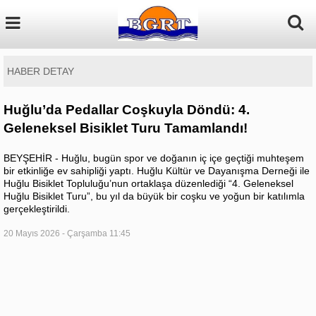
HABER DETAY
Huğlu’da Pedallar Coşkuyla Döndü: 4.
Geleneksel Bisiklet Turu Tamamlandı!
BEYŞEHİR - Huğlu, bugün spor ve doğanın iç içe geçtiği muhteşem
bir etkinliğe ev sahipliği yaptı. Huğlu Kültür ve Dayanışma Derneği ile
Huğlu Bisiklet Topluluğu’nun ortaklaşa düzenlediği “4. Geleneksel
Huğlu Bisiklet Turu”, bu yıl da büyük bir coşku ve yoğun bir katılımla
gerçekleştirildi.
20 Mayıs 2026 - Çarşamba 11:45