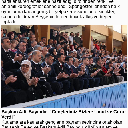
haftalar süren emeklerle hazırladığı birbirinden renkli ve
anlamlı koreografiler sahnelendi. Spor gösterilerinden halk
oyunlarına kadar geniş bir yelpazede sunulan etkinlikler,
salonu dolduran Beyşehirlilerden büyük alkış ve beğeni
topladı.
Başkan Adil Bayındır: "Gençlerimiz Bizlere Umut ve Gurur
Verdi"
Kutlamalara katılarak gençlerin bayram sevincine ortak olan
Beyşehir Belediye Başkanı Adil Bayındır, günün anlam ve