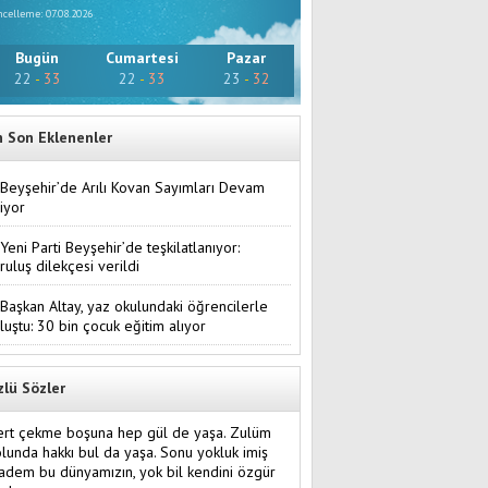
celleme: 07.08.2026
Bugün
Cumartesi
Pazar
22
-
33
22
-
33
23
-
32
n Son Eklenenler
Beyşehir’de Arılı Kovan Sayımları Devam
iyor
Yeni Parti Beyşehir’de teşkilatlanıyor:
ruluş dilekçesi verildi
Başkan Altay, yaz okulundaki öğrencilerle
luştu: 30 bin çocuk eğitim alıyor
zlü Sözler
ert çekme boşuna hep gül de yaşa. Zulüm
lunda hakkı bul da yaşa. Sonu yokluk imiş
dem bu dünyamızın, yok bil kendini özgür