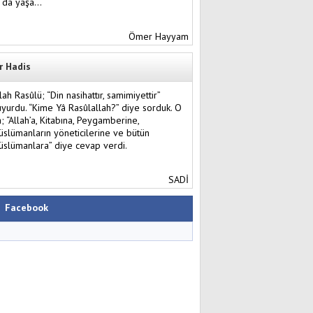
l da yaşa…
Ömer Hayyam
r Hadis
lah Rasûlü; “Din nasihattır, samimiyettir”
yurdu. “Kime Yâ Rasûlallah?” diye sorduk. O
; “Allah’a, Kitabına, Peygamberine,
slümanların yöneticilerine ve bütün
slümanlara” diye cevap verdi.
SADİ
Facebook