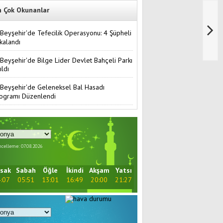
n Çok Okunanlar
Beyşehir'de Tefecilik Operasyonu: 4 Şüpheli
kalandı
Beyşehir'de Bilge Lider Devlet Bahçeli Parkı
ıldı
Beyşehir'de Geleneksel Bal Hasadı
ogramı Düzenlendi
celleme: 07.08.2026
sak
Sabah
Öğle
İkindi
Akşam
Yatsı
:07
05:51
13:01
16:49
20:00
21:27