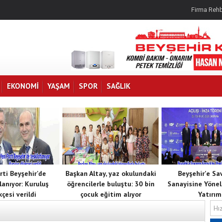
Firma Rehb
EKONOMI
YAŞAM
SPOR
SAĞLIK
rti Beyşehir’de
Başkan Altay, yaz okulundaki
Beyşehir'e S
lanıyor: Kuruluş
öğrencilerle buluştu: 30 bin
Sanayisine Yöneli
kçesi verildi
çocuk eğitim alıyor
Yatırım