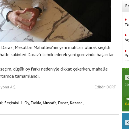
E
Ya
Aç
Daraz, Mesutlar Mahallesi'nin yeni muhtarı olarak seçildi.
lle sakinleri Daraz'ı tebrik ederek yeni görevinde başarılar
Pr
 seçim, düşük oy farkı nedeniyle dikkat çekerken, mahalle
r ortamda tamamlandı.
Gün
zyonu A.Ş.
Editör: BGRT
İm
ık,
Seçimini,
1,
Oy,
Farkla,
Mustafa,
Daraz,
Kazandı,
04