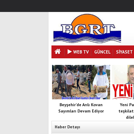
WEB TV
GÜNCEL
SIYASET
Beyşehir’de Arılı Kovan
Yeni Pa
Sayımları Devam Ediyor
teşkilat
dile
Haber Detayı