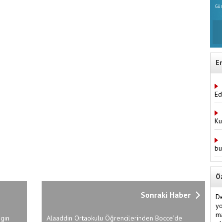
Gün
E
Ed
Ku
bu
Ö
Sonraki Haber
D
yo
ma
gın
Alaaddin Ortaokulu Öğrencilerinden Bocce’de