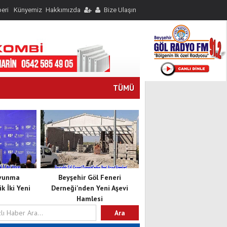
eri
Künyemiz
Hakkımızda
Bize Ulaşın
TÜMÜ
avunma
Beyşehir Göl Feneri
k İki Yeni
Derneği'nden Yeni Aşevi
Hamlesi