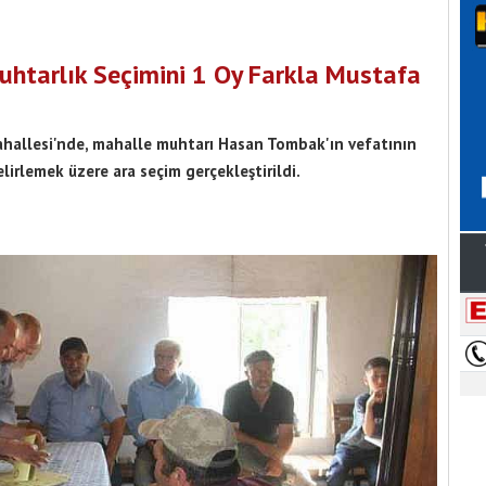
uhtarlık Seçimini 1 Oy Farkla Mustafa
Mahallesi'nde, mahalle muhtarı Hasan Tombak'ın vefatının
irlemek üzere ara seçim gerçekleştirildi.