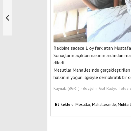
Rakibine sadece 1 oy fark atan Mustafa 
Sonuçların açıklanmasının ardından maha
diledi.
Mesutlar Mahallesi'nde gerçekleştirilen
halkının yoğun ilgisiyle demokratik bi
Kaynak:
(BGRT) - Beyşehir Göl Radyo Televi
Etiketler:
Mesutlar,
Mahallesi’nde,
Muhtarl