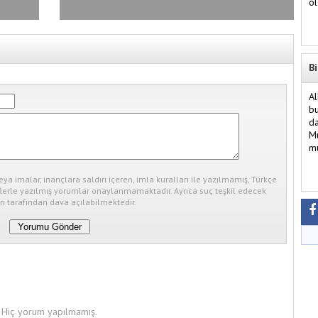
o
Türkiye İkinciliği Başarısı
Bi
Al
bu
da
Mü
mü
eya imalar, inançlara saldırı içeren, imla kuralları ile yazılmamış, Türkçe
erle yazılmış yorumlar onaylanmamaktadır. Ayrıca suç teşkil edecek
ı tarafından dava açılabilmektedir.
Hiç yorum yapılmamış.