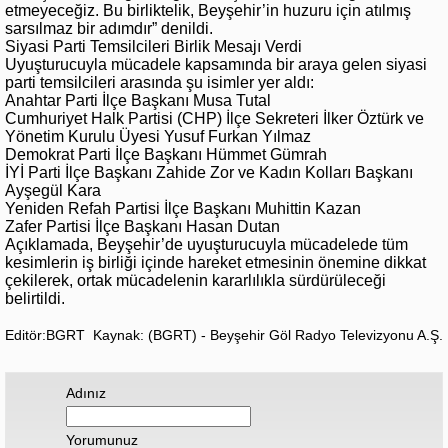
etmeyeceğiz. Bu birliktelik, Beyşehir’in huzuru için atılmış
sarsılmaz bir adımdır” denildi.
Siyasi Parti Temsilcileri Birlik Mesajı Verdi
Uyuşturucuyla mücadele kapsamında bir araya gelen siyasi
parti temsilcileri arasında şu isimler yer aldı:
Anahtar Parti İlçe Başkanı Musa Tutal
Cumhuriyet Halk Partisi (CHP) İlçe Sekreteri İlker Öztürk ve
Yönetim Kurulu Üyesi Yusuf Furkan Yılmaz
Demokrat Parti İlçe Başkanı Hümmet Gümrah
İYİ Parti İlçe Başkanı Zahide Zor ve Kadın Kolları Başkanı
Ayşegül Kara
Yeniden Refah Partisi İlçe Başkanı Muhittin Kazan
Zafer Partisi İlçe Başkanı Hasan Dutan
Açıklamada, Beyşehir’de uyuşturucuyla mücadelede tüm
kesimlerin iş birliği içinde hareket etmesinin önemine dikkat
çekilerek, ortak mücadelenin kararlılıkla sürdürüleceği
belirtildi.
Editör:BGRT
Kaynak: (BGRT) - Beyşehir Göl Radyo Televizyonu A.Ş.
Adınız
Yorumunuz