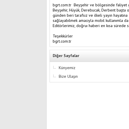
bgrt.com.tr Beyşehir ve bölgesinde faliyet g
Beyşehir, Hüyük, Derebucak, Derbent başta o
günden beri tarafsız ve ilkeli yayın hayatına
sağlayabilmek amacıyla mobil kullanımla da
Editörlerimiz, doğruı haberi en kısa sürede si
Teşekkürler
bgrt.com.tr
Diğer Sayfalar
Künyemiz
Bize Ulaşın