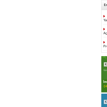
E
Ya
Aç
Pr
Gün
İm
04