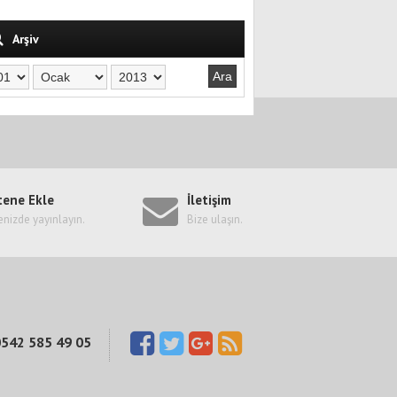
Arşiv
tene Ekle
İletişim
enizde yayınlayın.
Bize ulaşın.
542 585 49 05