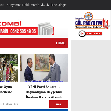
eri
Künyemiz
Hakkımızda
Bize Ulaşın
TÜMÜ
Yaz Oyun
YENİ Parti Ankara İl
cilerle
Başkanlığına Beyşehirli
İbrahim Karaca Atandı