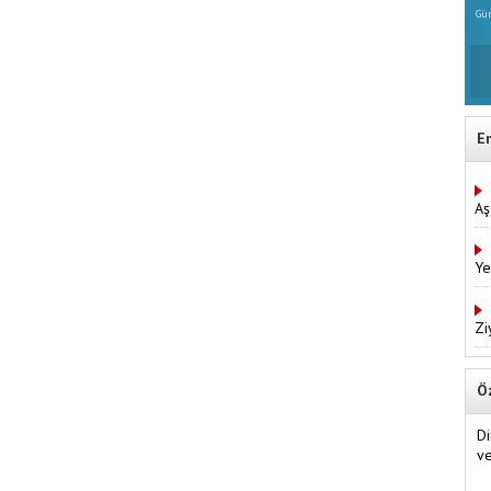
Gün
E
Aş
Ye
Zi
Ö
D
ve