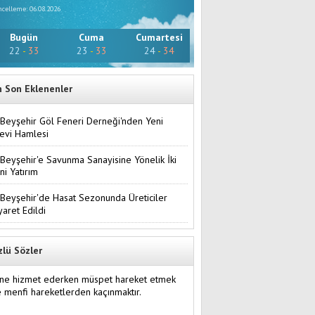
celleme: 06.08.2026
Bugün
Cuma
Cumartesi
22
-
33
23
-
33
24
-
34
n Son Eklenenler
Beyşehir Göl Feneri Derneği'nden Yeni
evi Hamlesi
Beyşehir'e Savunma Sanayisine Yönelik İki
ni Yatırım
Beyşehir'de Hasat Sezonunda Üreticiler
yaret Edildi
zlü Sözler
ine hizmet ederken müspet hareket etmek
 menfi hareketlerden kaçınmaktır.