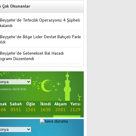
n Çok Okunanlar
Beyşehir'de Tefecilik Operasyonu: 4 Şüpheli
kalandı
Beyşehir'de Bilge Lider Devlet Bahçeli Parkı
ıldı
Beyşehir'de Geleneksel Bal Hasadı
ogramı Düzenlendi
celleme: 06.08.2026
sak
Sabah
Öğle
İkindi
Akşam
Yatsı
:06
05:51
13:01
16:50
20:01
21:29