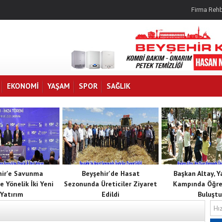
Firma Rehb
EKONOMI
YAŞAM
SPOR
SAĞLIK
hir'e Savunma
Beyşehir'de Hasat
Başkan Altay, 
e Yönelik İki Yeni
Sezonunda Üreticiler Ziyaret
Kampında Öğren
Yatırım
Edildi
Buluştu