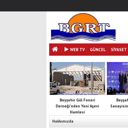
WEB TV
GÜNCEL
SIYASET
Beyşehir Göl Feneri
Beyşe
Derneği'nden Yeni Aşevi
Sanayisin
Hamlesi
Hakkımızda