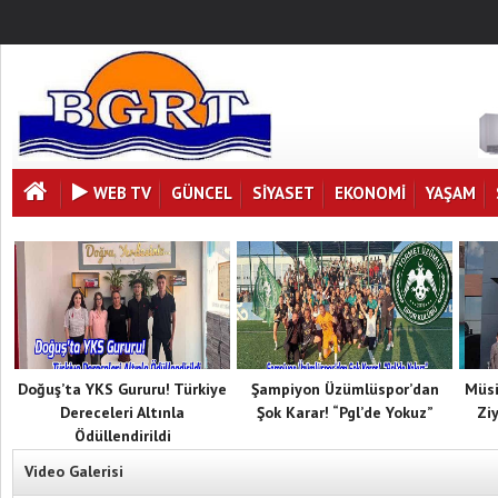
WEB TV
GÜNCEL
SIYASET
EKONOMI
YAŞAM
Doğuş’ta YKS Gururu! Türkiye
Şampiyon Üzümlüspor’dan
Müsi
Dereceleri Altınla
Şok Karar! “Pgl’de Yokuz”
Zi
Ödüllendirildi
Video Galerisi