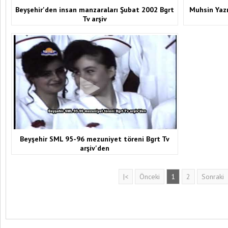
Beyşehir'den insan manzaraları Şubat 2002 Bgrt
Muhsin Yazı
Tv arşiv
Beyşehir SML 95-96 mezuniyet töreni Bgrt Tv
arşiv'den
|<
Önceki
1
2
Sonraki