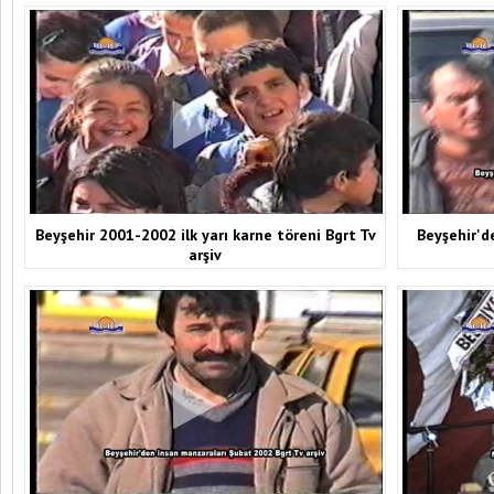
Beyşehir 2001-2002 ilk yarı karne töreni Bgrt Tv
Beyşehir'd
arşiv