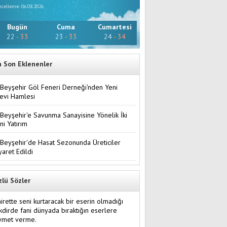
celleme: 06.08.2026
Bugün
Cuma
Cumartesi
22
-
33
23
-
33
24
-
34
n Son Eklenenler
Beyşehir Göl Feneri Derneği'nden Yeni
evi Hamlesi
Beyşehir'e Savunma Sanayisine Yönelik İki
ni Yatırım
Beyşehir'de Hasat Sezonunda Üreticiler
yaret Edildi
zlü Sözler
irette seni kurtaracak bir eserin olmadığı
kdirde fani dünyada bıraktığın eserlere
ıymet verme.