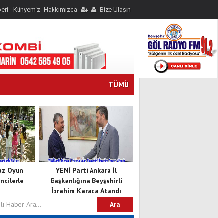
eri
Künyemiz
Hakkımızda
Bize Ulaşın
TÜMÜ
Yaz Oyun
YENİ Parti Ankara İl
cilerle
Başkanlığına Beyşehirli
İbrahim Karaca Atandı