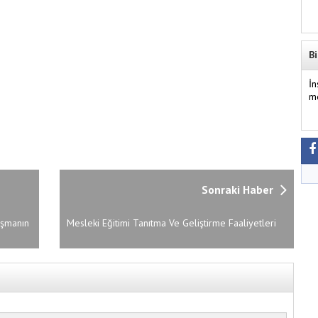
Bi
İ
m
Sonraki Haber
ışmanın
Mesleki Eğitimi Tanıtma Ve Geliştirme Faaliyetleri
Toplantısının İkincisi Beyşehir’de Gerçekleştirildi