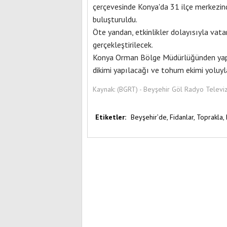
çerçevesinde Konya'da 31 ilçe merkezin
buluşturuldu.
Öte yandan, etkinlikler dolayısıyla vat
gerçekleştirilecek.
Konya Orman Bölge Müdürlüğünden yapıl
dikimi yapılacağı ve tohum ekimi yoluyla
Kaynak:
(BGRT) - Beyşehir Göl Radyo Televi
Etiketler:
Beyşehir’de,
Fidanlar,
Toprakla,