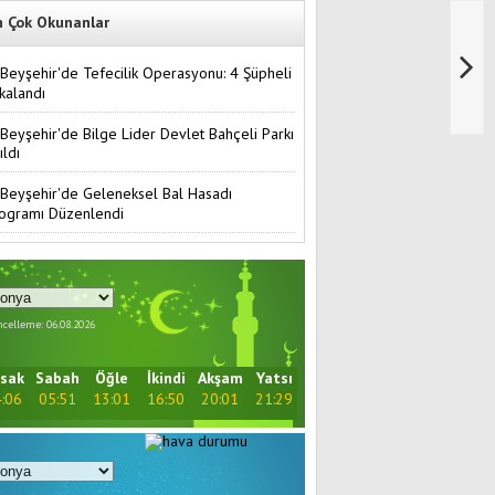
n Çok Okunanlar
Beyşehir'de Tefecilik Operasyonu: 4 Şüpheli
kalandı
Beyşehir'de Bilge Lider Devlet Bahçeli Parkı
ıldı
Beyşehir'de Geleneksel Bal Hasadı
ogramı Düzenlendi
celleme: 06.08.2026
sak
Sabah
Öğle
İkindi
Akşam
Yatsı
:06
05:51
13:01
16:50
20:01
21:29