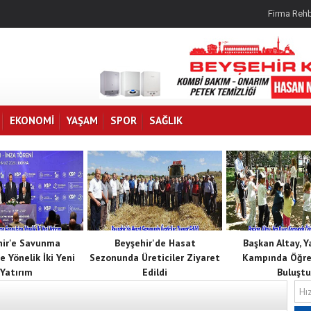
Firma Rehb
EKONOMI
YAŞAM
SPOR
SAĞLIK
hir'e Savunma
Beyşehir'de Hasat
Başkan Altay, 
e Yönelik İki Yeni
Sezonunda Üreticiler Ziyaret
Kampında Öğren
Yatırım
Edildi
Buluştu