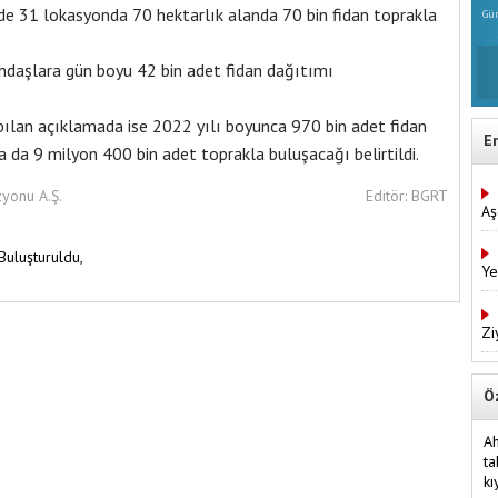
de 31 lokasyonda 70 hektarlık alanda 70 bin fidan toprakla
Gün
andaşlara gün boyu 42 bin adet fidan dağıtımı
an açıklamada ise 2022 yılı boyunca 970 bin adet fidan
E
 da 9 milyon 400 bin adet toprakla buluşacağı belirtildi.
zyonu A.Ş.
Editör: BGRT
Aş
Buluşturuldu,
Ye
Zi
Ö
Ah
ta
k