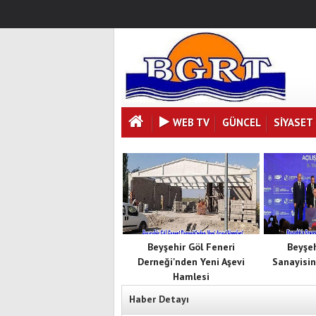
WEB TV
GÜNCEL
SIYASET
Beyşehir Göl Feneri
Beyşe
Derneği'nden Yeni Aşevi
Sanayisin
Hamlesi
Haber Detayı