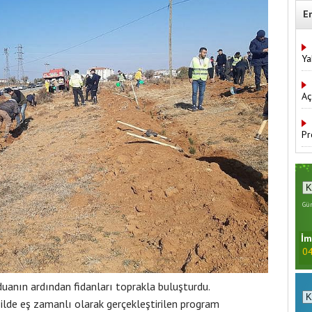
E
Ya
Aç
Pr
Gün
İm
04
duanın ardından fidanları toprakla buluşturdu.
lde eş zamanlı olarak gerçekleştirilen program