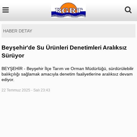
HABER DETAY
Beyşehir'de Su Ürünleri Denetimleri Aralıksız
Sürüyor
BEYŞEHİR - Beyşehir İlçe Tarım ve Orman Müdürlüğü, sürdürülebilir
balıkçılığı sağlamak amacıyla denetim faaliyetlerine aralıksız devam
ediyor.
22 Temmuz 2025 - Salı 23:43