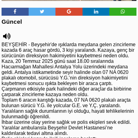
Güncel
BEYŞEHİR - Beyşehir'de ışıklarda meydana gelen zincirleme
kazada 6 araç hasar gördü, 3 kişi yaralandı. Kazaya, genç bir
sürücünün direksiyon hakimiyetini kaybetmesi neden oldu.
Kaza, 20 Temmuz 2025 günü saat 18.00 sıralarında
Hacıarmağan Mahallesi Antalya Yolu üzerindeki meydana
geldi. Antalya istikametinde seyir halinde olan 07 NA 0620
plakalı otomobil, sürücüsü Y.G.’nin direksiyon hakimiyetini
kaybetmesi sonucu ışıkta bekleyen bir araca çarptı.
Çarpmanın etkisiyle park halindeki diğer araçlar da birbirine
çarparak zincirleme kazaya neden oldu.
Toplam 6 aracın karıştığı kazada, 07 NA 0620 plakalı araçta
bulunan sürücü Y.G. ile yolcular G.E. ve Y.Ç. yaralandı.
Yaralıların sağlık durumlarının iyi olduğu, hayati tehlikelerinin
bulunmadığı öğrenildi.
İhbar üzerine olay yerine sağlık ve polis ekipleri sevk edildi.
Yaralılar ambulansla Beyşehir Devlet Hastanesi’ne
kaldırılarak tedavi altına alındı.