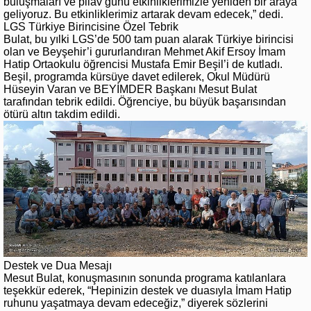
buluşmaları ve pilav günü etkinliklerimizle yeniden bir araya
geliyoruz. Bu etkinliklerimiz artarak devam edecek,” dedi.
LGS Türkiye Birincisine Özel Tebrik
Bulat, bu yılki LGS’de 500 tam puan alarak Türkiye birincisi
olan ve Beyşehir’i gururlandıran Mehmet Akif Ersoy İmam
Hatip Ortaokulu öğrencisi Mustafa Emir Beşil’i de kutladı.
Beşil, programda kürsüye davet edilerek, Okul Müdürü
Hüseyin Varan ve BEYİMDER Başkanı Mesut Bulat
tarafından tebrik edildi. Öğrenciye, bu büyük başarısından
ötürü altın takdim edildi.
Destek ve Dua Mesajı
Mesut Bulat, konuşmasının sonunda programa katılanlara
teşekkür ederek, “Hepinizin destek ve duasıyla İmam Hatip
ruhunu yaşatmaya devam edeceğiz,” diyerek sözlerini