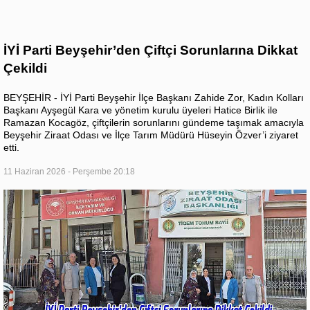
İYİ Parti Beyşehir’den Çiftçi Sorunlarına Dikkat
Çekildi
BEYŞEHİR - İYİ Parti Beyşehir İlçe Başkanı Zahide Zor, Kadın Kolları
Başkanı Ayşegül Kara ve yönetim kurulu üyeleri Hatice Birlik ile
Ramazan Kocagöz, çiftçilerin sorunlarını gündeme taşımak amacıyla
Beyşehir Ziraat Odası ve İlçe Tarım Müdürü Hüseyin Özver’i ziyaret
etti.
11 Haziran 2026 - Perşembe 20:18