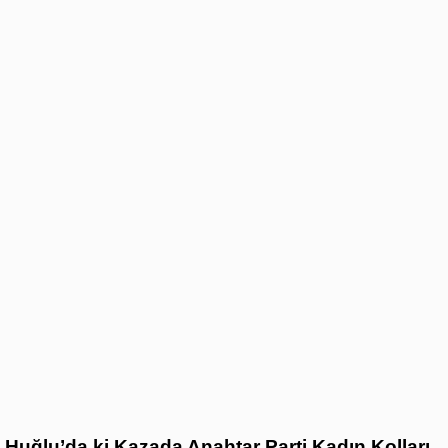
Huğlu’da ki Kazada Anahtar Parti Kadın Kolları