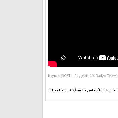
Kaynak:
(BGRT) - Beyşehir Göl Radyo Televi
Etiketler:
TOKİ’nin,
Beyşehir,
Üzümlü,
Konu