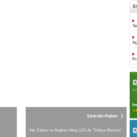
E
Ya
Aç
Pr
Gün
İm
04
Sonraki Haber
Vali Özkan ve Başkan Altay LGS’de Türkiye Birincisi
Olan Konyalı Öğrencilerle Buluştu