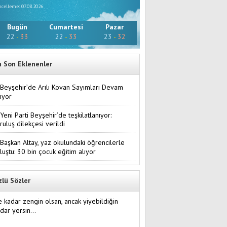
celleme: 07.08.2026
Bugün
Cumartesi
Pazar
22
-
33
22
-
33
23
-
32
n Son Eklenenler
Beyşehir’de Arılı Kovan Sayımları Devam
iyor
Yeni Parti Beyşehir’de teşkilatlanıyor:
ruluş dilekçesi verildi
Başkan Altay, yaz okulundaki öğrencilerle
luştu: 30 bin çocuk eğitim alıyor
zlü Sözler
 kadar zengin olsan, ancak yiyebildiğin
dar yersin…