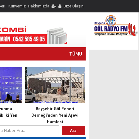
eri
Künyemiz
Hakkımızda
Bize Ulaşın
TÜMÜ
avunma
Beyşehir Göl Feneri
k İki Yeni
Derneği'nden Yeni Aşevi
Hamlesi