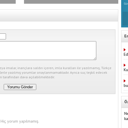
Gün
E
Ed
eya imalar, inançlara saldırı içeren, imla kuralları ile yazılmamış, Türkçe
Ku
erle yazılmış yorumlar onaylanmamaktadır. Ayrıca suç teşkil edecek
ı tarafından dava açılabilmektedir.
bu
Ö
Ne
ka
Hiç yorum yapılmamış.