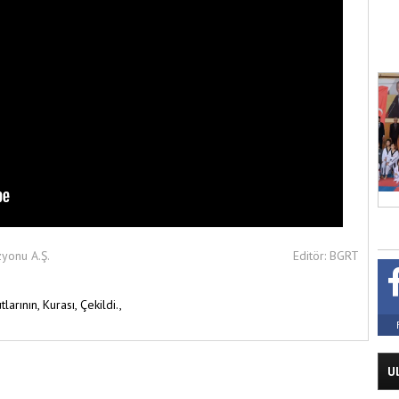
zyonu A.Ş.
Editör: BGRT
tlarının,
Kurası,
Çekildi.,
U