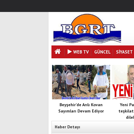
WEB TV
GÜNCEL
SIYASET
Beyşehir’de Arılı Kovan
Yeni Pa
Sayımları Devam Ediyor
teşkilat
dile
Haber Detayı