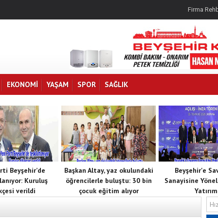
Firma Rehb
EKONOMI
YAŞAM
SPOR
SAĞLIK
rti Beyşehir’de
Başkan Altay, yaz okulundaki
Beyşehir'e S
lanıyor: Kuruluş
öğrencilerle buluştu: 30 bin
Sanayisine Yöneli
kçesi verildi
çocuk eğitim alıyor
Yatırım