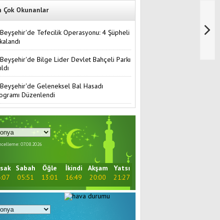
n Çok Okunanlar
Beyşehir'de Tefecilik Operasyonu: 4 Şüpheli
kalandı
Beyşehir'de Bilge Lider Devlet Bahçeli Parkı
ıldı
Beyşehir'de Geleneksel Bal Hasadı
ogramı Düzenlendi
celleme: 07.08.2026
sak
Sabah
Öğle
İkindi
Akşam
Yatsı
:07
05:51
13:01
16:49
20:00
21:27