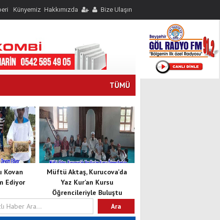
eri
Künyemiz
Hakkımızda
Bize Ulaşın
TÜMÜ
lı Kovan
Müftü Aktaş, Kurucova’da
m Ediyor
Yaz Kur’an Kursu
Öğrencileriyle Buluştu