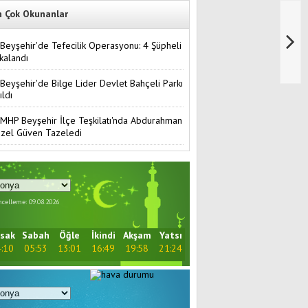
n Çok Okunanlar
Beyşehir'de Tefecilik Operasyonu: 4 Şüpheli
kalandı
Beyşehir'de Bilge Lider Devlet Bahçeli Parkı
ıldı
MHP Beyşehir İlçe Teşkilatı'nda Abdurahman
zel Güven Tazeledi
celleme: 09.08.2026
sak
Sabah
Öğle
İkindi
Akşam
Yatsı
:10
05:53
13:01
16:49
19:58
21:24