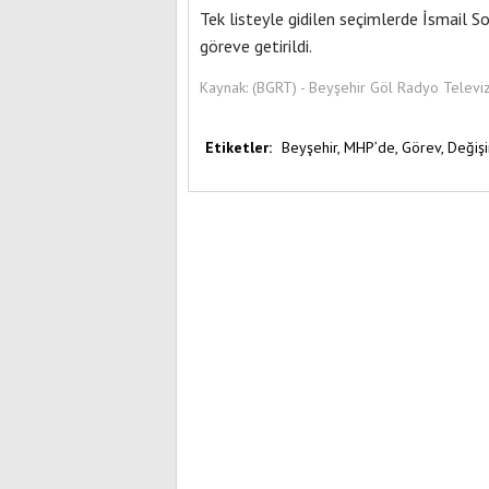
Tek listeyle gidilen seçimlerde İsmail 
göreve getirildi.
Kaynak:
(BGRT) - Beyşehir Göl Radyo Televi
Etiketler:
Beyşehir,
MHP’de,
Görev,
Değişi