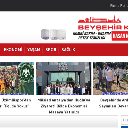
Firma Rehb
EKONOMI
YAŞAM
SPOR
SAĞLIK
 Üzümlüspor’dan
Müsiad Antalya’dan Huğlu’ya
Beyşehir’de Arı
r! “Pgl’de Yokuz”
Ziyaret! Bölge Ekonomisi
Sayımları Deva
Masaya Yatırıldı