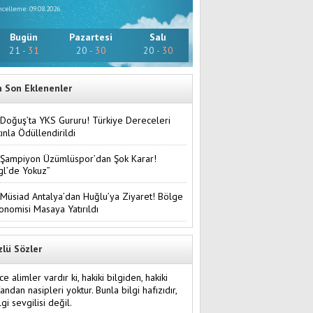
celleme: 09.08.2026
Bugün
Pazartesi
Salı
21
-
31
20
-
30
20
-
30
n Son Eklenenler
Doğuş’ta YKS Gururu! Türkiye Dereceleri
tınla Ödüllendirildi
Şampiyon Üzümlüspor’dan Şok Karar!
gl’de Yokuz”
Müsiad Antalya’dan Huğlu’ya Ziyaret! Bölge
onomisi Masaya Yatırıldı
zlü Sözler
ce alimler vardır ki, hakiki bilgiden, hakiki
fandan nasipleri yoktur. Bunla bilgi hafızıdır,
lgi sevgilisi değil.