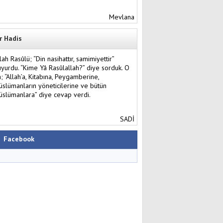
Mevlana
r Hadis
lah Rasûlü; “Din nasihattır, samimiyettir”
yurdu. “Kime Yâ Rasûlallah?” diye sorduk. O
; “Allah’a, Kitabına, Peygamberine,
slümanların yöneticilerine ve bütün
slümanlara” diye cevap verdi.
SADİ
Facebook