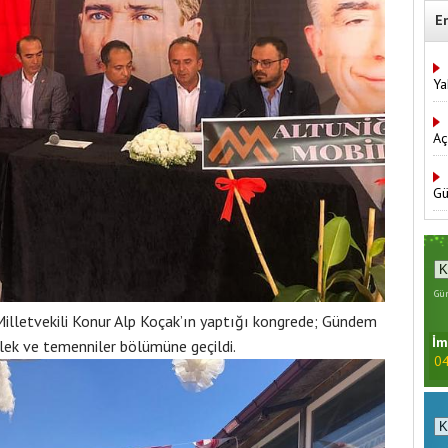
E
Ya
Aç
Gü
Gün
illetvekili Konur Alp Koçak’ın yaptığı kongrede; Gündem
İm
lek ve temenniler bölümüne geçildi.
04