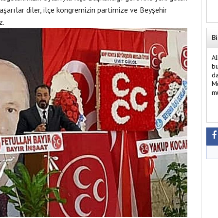
arılar diler, ilçe kongremizin partimize ve Beyşehir
z.
Bi
Al
bu
da
Mü
mü