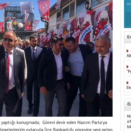
Gün
E
Al
“P
Ek
Ö
Ni
ir
 yaptığı konuşmada; Görevi devir eden Nazım Parla’ya
bi
legelerimizin oylarıyla İlçe Başkanlığı görevine yeni gelen