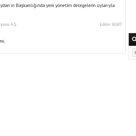
Soydan’ın Başkanlığında yeni yönetim delegelerin oylarıyla
zyonu A.Ş.
Editör: BGRT
mi,