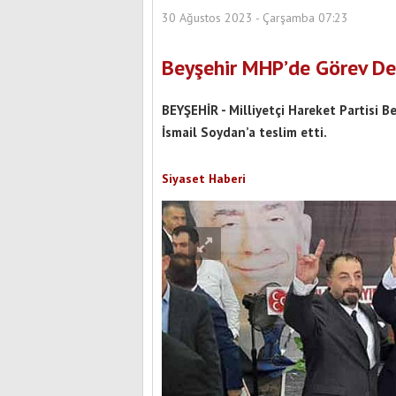
30 Ağustos 2023 - Çarşamba 07:23
Beyşehir MHP’de Görev De
BEYŞEHİR - Milliyetçi Hareket Partisi B
İsmail Soydan’a teslim etti.
Siyaset Haberi