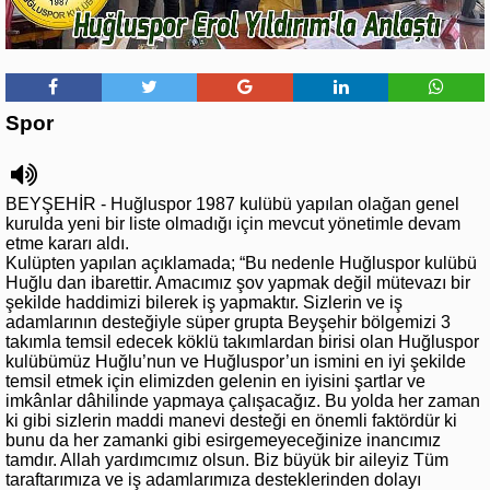
Spor
BEYŞEHİR - Huğluspor 1987 kulübü yapılan olağan genel
kurulda yeni bir liste olmadığı için mevcut yönetimle devam
etme kararı aldı.
Kulüpten yapılan açıklamada; “Bu nedenle Huğluspor kulübü
Huğlu dan ibarettir. Amacımız şov yapmak değil mütevazı bir
şekilde haddimizi bilerek iş yapmaktır. Sizlerin ve iş
adamlarının desteğiyle süper grupta Beyşehir bölgemizi 3
takımla temsil edecek köklü takımlardan birisi olan Huğluspor
kulübümüz Huğlu’nun ve Huğluspor’un ismini en iyi şekilde
temsil etmek için elimizden gelenin en iyisini şartlar ve
imkânlar dâhilinde yapmaya çalışacağız. Bu yolda her zaman
ki gibi sizlerin maddi manevi desteği en önemli faktördür ki
bunu da her zamanki gibi esirgemeyeceğinize inancımız
tamdır. Allah yardımcımız olsun. Biz büyük bir aileyiz Tüm
taraftarımıza ve iş adamlarımıza desteklerinden dolayı