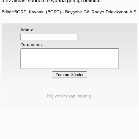
alev alması sonucu meydana geldiği belirtildi.
Editör:BGRT
Kaynak: (BGRT) - Beyşehir Göl Radyo Televizyonu A.Ş.
Adınız
Yorumunuz
Hiç yorum yapılmamış.