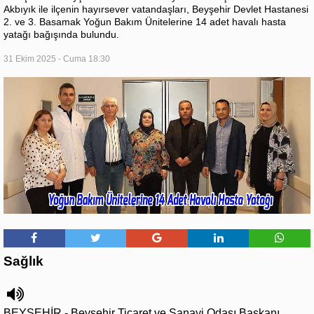
Akbıyık ile ilçenin hayırsever vatandaşları, Beyşehir Devlet Hastanesi
2. ve 3. Basamak Yoğun Bakım Ünitelerine 14 adet havalı hasta
yatağı bağışında bulundu.
31 Ekim 2025 - Cuma 18:30
Sağlık
BEYŞEHİR - Beyşehir Ticaret ve Sanayi Odası Başkanı