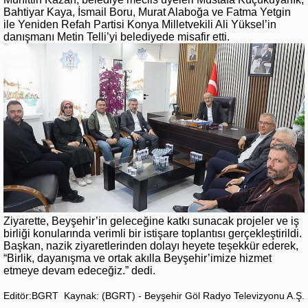
Bahtiyar Kaya, İsmail Boru, Murat Alaboğa ve Fatma Yetgin
ile Yeniden Refah Partisi Konya Milletvekili Ali Yüksel’in
danışmanı Metin Telli’yi belediyede misafir etti.
Ziyarette, Beyşehir’in geleceğine katkı sunacak projeler ve iş
birliği konularında verimli bir istişare toplantısı gerçekleştirildi.
Başkan, nazik ziyaretlerinden dolayı heyete teşekkür ederek,
“Birlik, dayanışma ve ortak akılla Beyşehir’imize hizmet
etmeye devam edeceğiz.” dedi.
Editör:BGRT
Kaynak: (BGRT) - Beyşehir Göl Radyo Televizyonu A.Ş.