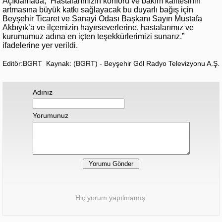
Açıklamada, “Hastalarımızın konforu ve bakım kalitesinin
artmasına büyük katkı sağlayacak bu duyarlı bağış için
Beyşehir Ticaret ve Sanayi Odası Başkanı Sayın Mustafa
Akbıyık’a ve ilçemizin hayırseverlerine, hastalarımız ve
kurumumuz adına en içten teşekkürlerimizi sunarız.”
ifadelerine yer verildi.
Editör:BGRT
Kaynak: (BGRT) - Beyşehir Göl Radyo Televizyonu A.Ş.
Adınız
Yorumunuz
Hiç yorum yapılmamış.