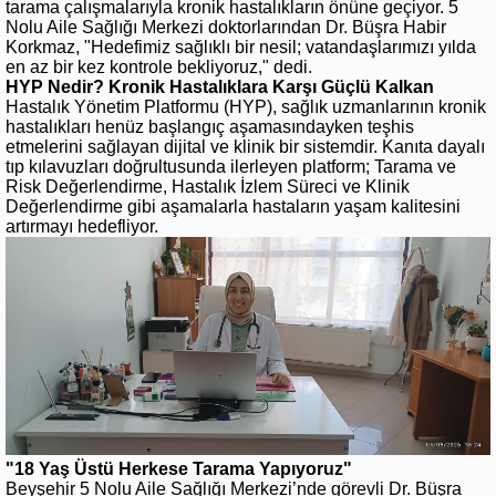
tarama çalışmalarıyla kronik hastalıkların önüne geçiyor. 5
Nolu Aile Sağlığı Merkezi doktorlarından Dr. Büşra Habir
Korkmaz, "Hedefimiz sağlıklı bir nesil; vatandaşlarımızı yılda
en az bir kez kontrole bekliyoruz," dedi.
HYP Nedir? Kronik Hastalıklara Karşı Güçlü Kalkan
Hastalık Yönetim Platformu (HYP), sağlık uzmanlarının kronik
hastalıkları henüz başlangıç aşamasındayken teşhis
etmelerini sağlayan dijital ve klinik bir sistemdir. Kanıta dayalı
tıp kılavuzları doğrultusunda ilerleyen platform; Tarama ve
Risk Değerlendirme, Hastalık İzlem Süreci ve Klinik
Değerlendirme gibi aşamalarla hastaların yaşam kalitesini
artırmayı hedefliyor.
"18 Yaş Üstü Herkese Tarama Yapıyoruz"
Beyşehir 5 Nolu Aile Sağlığı Merkezi’nde görevli Dr. Büşra