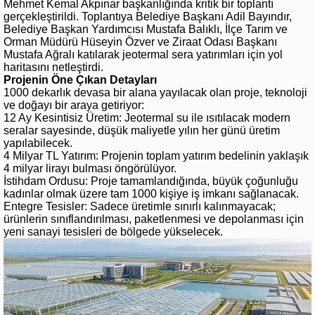
Mehmet Kemal Akpınar başkanlığında kritik bir toplantı
gerçekleştirildi. Toplantıya Belediye Başkanı Adil Bayındır,
Belediye Başkan Yardımcısı Mustafa Balıklı, İlçe Tarım ve
Orman Müdürü Hüseyin Özver ve Ziraat Odası Başkanı
Mustafa Ağralı katılarak jeotermal sera yatırımları için yol
haritasını netleştirdi.
Projenin Öne Çıkan Detayları
1000 dekarlık devasa bir alana yayılacak olan proje, teknoloji
ve doğayı bir araya getiriyor:
12 Ay Kesintisiz Üretim: Jeotermal su ile ısıtılacak modern
seralar sayesinde, düşük maliyetle yılın her günü üretim
yapılabilecek.
4 Milyar TL Yatırım: Projenin toplam yatırım bedelinin yaklaşık
4 milyar lirayı bulması öngörülüyor.
İstihdam Ordusu: Proje tamamlandığında, büyük çoğunluğu
kadınlar olmak üzere tam 1000 kişiye iş imkanı sağlanacak.
Entegre Tesisler: Sadece üretimle sınırlı kalınmayacak;
ürünlerin sınıflandırılması, paketlenmesi ve depolanması için
yeni sanayi tesisleri de bölgede yükselecek.