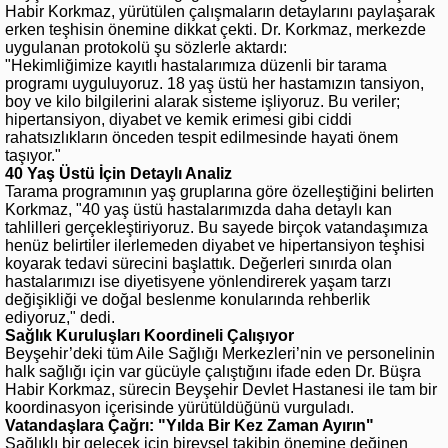
Habir Korkmaz, yürütülen çalışmaların detaylarını paylaşarak
erken teşhisin önemine dikkat çekti. Dr. Korkmaz, merkezde
uygulanan protokolü şu sözlerle aktardı:
"Hekimliğimize kayıtlı hastalarımıza düzenli bir tarama
programı uyguluyoruz. 18 yaş üstü her hastamızın tansiyon,
boy ve kilo bilgilerini alarak sisteme işliyoruz. Bu veriler;
hipertansiyon, diyabet ve kemik erimesi gibi ciddi
rahatsızlıkların önceden tespit edilmesinde hayati önem
taşıyor."
40 Yaş Üstü İçin Detaylı Analiz
Tarama programının yaş gruplarına göre özelleştiğini belirten
Korkmaz, "40 yaş üstü hastalarımızda daha detaylı kan
tahlilleri gerçekleştiriyoruz. Bu sayede birçok vatandaşımıza
henüz belirtiler ilerlemeden diyabet ve hipertansiyon teşhisi
koyarak tedavi sürecini başlattık. Değerleri sınırda olan
hastalarımızı ise diyetisyene yönlendirerek yaşam tarzı
değişikliği ve doğal beslenme konularında rehberlik
ediyoruz," dedi.
Sağlık Kuruluşları Koordineli Çalışıyor
Beyşehir’deki tüm Aile Sağlığı Merkezleri’nin ve personelinin
halk sağlığı için var gücüyle çalıştığını ifade eden Dr. Büşra
Habir Korkmaz, sürecin Beyşehir Devlet Hastanesi ile tam bir
koordinasyon içerisinde yürütüldüğünü vurguladı.
Vatandaşlara Çağrı: "Yılda Bir Kez Zaman Ayırın"
Sağlıklı bir gelecek için bireysel takibin önemine değinen