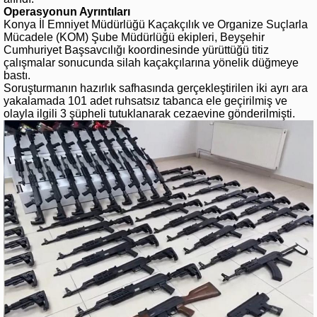
Operasyonun Ayrıntıları
Konya İl Emniyet Müdürlüğü Kaçakçılık ve Organize Suçlarla
Mücadele (KOM) Şube Müdürlüğü ekipleri, Beyşehir
Cumhuriyet Başsavcılığı koordinesinde yürüttüğü titiz
çalışmalar sonucunda silah kaçakçılarına yönelik düğmeye
bastı.
Soruşturmanın hazırlık safhasında gerçekleştirilen iki ayrı ara
yakalamada 101 adet ruhsatsız tabanca ele geçirilmiş ve
olayla ilgili 3 şüpheli tutuklanarak cezaevine gönderilmişti.