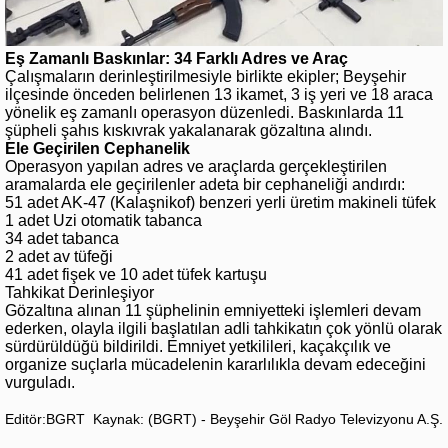
Eş Zamanlı Baskınlar: 34 Farklı Adres ve Araç
Çalışmaların derinleştirilmesiyle birlikte ekipler; Beyşehir
ilçesinde önceden belirlenen 13 ikamet, 3 iş yeri ve 18 araca
yönelik eş zamanlı operasyon düzenledi. Baskınlarda 11
şüpheli şahıs kıskıvrak yakalanarak gözaltına alındı.
Ele Geçirilen Cephanelik
Operasyon yapılan adres ve araçlarda gerçekleştirilen
aramalarda ele geçirilenler adeta bir cephaneliği andırdı:
51 adet AK-47 (Kalaşnikof) benzeri yerli üretim makineli tüfek
1 adet Uzi otomatik tabanca
34 adet tabanca
2 adet av tüfeği
41 adet fişek ve 10 adet tüfek kartuşu
Tahkikat Derinleşiyor
Gözaltına alınan 11 şüphelinin emniyetteki işlemleri devam
ederken, olayla ilgili başlatılan adli tahkikatın çok yönlü olarak
sürdürüldüğü bildirildi. Emniyet yetkilileri, kaçakçılık ve
organize suçlarla mücadelenin kararlılıkla devam edeceğini
vurguladı.
Editör:BGRT
Kaynak: (BGRT) - Beyşehir Göl Radyo Televizyonu A.Ş.