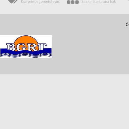
Künyemizi görüntüleyin.
Sitenin haritasına bak
Ö