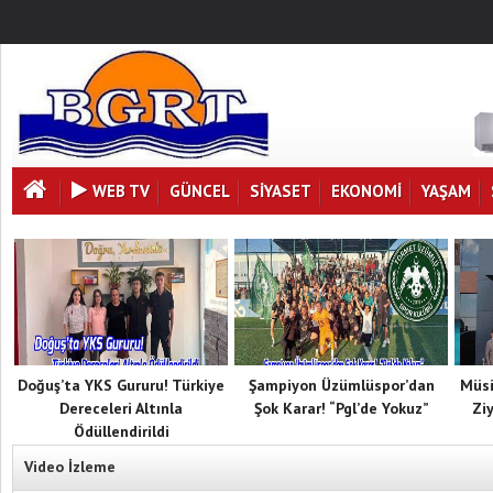
WEB TV
GÜNCEL
SIYASET
EKONOMI
YAŞAM
Doğuş’ta YKS Gururu! Türkiye
Şampiyon Üzümlüspor’dan
Müsi
Dereceleri Altınla
Şok Karar! “Pgl’de Yokuz”
Zi
Ödüllendirildi
Video İzleme