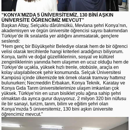
“KONYA’MIZDA 5 ÜNİVERSİTEMİZ, 130 BİNİ AŞKIN
ÜNİVERSİTE ÖĞRENCİMİZ MEVCUT”
Başkan Altay, Selçuklu dârülmülkü, Mevlana şehri Konya’nın,
akademisyen ve örgün üniversite öğrencisi sayısı bakımından
Türkiye’de ilk sıralarda yer aldığını anımsatarak, gençlere
seslendi:
“Hem genç bir Büyükşehir Belediye olarak hem de bir öğrenci
velisi olarak tercihlerde hangi kriterleri aradığınızı biliyorum.
Konya, tarihi ve doğal güzelliklerinin, sosyal ve kültürel
zenginliklerinin yanında hem ulaşımın en ucuz olduğu hem de
Türkiye’de uçakla, yüksek hızlı trenle, otobüsle, araçla en
kolay ulaşılabilecek şehir konumunda. Selçuk Üniversitesi
Kampüsü içinde ülkemizde tek örnek olarak tramvay hattımız
bulunurken; Necmeddin Erbakan, Konya Teknik, Karatay ve
Konya Gıda Tarım üniversitelerimize ulaşım imkanları çok
yüksek. Türkiye’nin en uzun bisiklet yolu ağına sahip şehri
olmaktan da ayrıca gurur duyuyoruz. 2 milyon 320 bin nüfusu
ile bir sanayi, turizm, tarım, bilim ve eğitim şehri olan
Konya’mızda 5 üniversitemiz, 130 bini aşkın üniversite
öğrencimiz mevcut.”