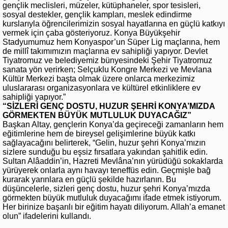
gençlik meclisleri, müzeler, kütüphaneler, spor tesisleri,
sosyal destekler, gençlik kampları, meslek edindirme
kurslarıyla öğrencilerimizin sosyal hayatlarına en güçlü katkıyı
vermek için çaba gösteriyoruz. Konya Büyükşehir
Stadyumumuz hem Konyaspor’un Süper Lig maçlarına, hem
de millî takımımızın maçlarına ev sahipliği yapıyor. Devlet
Tiyatromuz ve belediyemiz bünyesindeki Şehir Tiyatromuz
sanata yön verirken; Selçuklu Kongre Merkezi ve Mevlana
Kültür Merkezi başta olmak üzere onlarca merkezimiz
uluslararası organizasyonlara ve kültürel etkinliklere ev
sahipliği yapıyor.”
“SİZLERİ GENÇ DOSTU, HUZUR ŞEHRİ KONYA’MIZDA
GÖRMEKTEN BÜYÜK MUTLULUK DUYACAĞIZ”
Başkan Altay, gençlerin Konya’da geçireceği zamanların hem
eğitimlerine hem de bireysel gelişimlerine büyük katkı
sağlayacağını belirterek, “Gelin, huzur şehri Konya’mızın
sizlere sunduğu bu eşsiz fırsatlara yakından şahitlik edin.
Sultan Alâaddin’in, Hazreti Mevlâna’nın yürüdüğü sokaklarda
yürüyerek onlarla aynı havayı teneffüs edin. Geçmişle bağ
kurarak yarınlara en güçlü şekilde hazırlanın. Bu
düşüncelerle, sizleri genç dostu, huzur şehri Konya’mızda
görmekten büyük mutluluk duyacağımı ifade etmek istiyorum.
Her birinize başarılı bir eğitim hayatı diliyorum. Allah’a emanet
olun” ifadelerini kullandı.