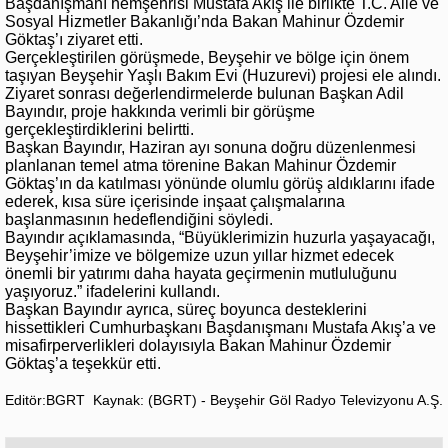
Başdanışmanı hemşehrisi Mustafa Akış ile birlikte T.C. Aile ve
Sosyal Hizmetler Bakanlığı’nda Bakan Mahinur Özdemir
Göktaş’ı ziyaret etti.
Gerçekleştirilen görüşmede, Beyşehir ve bölge için önem
taşıyan Beyşehir Yaşlı Bakım Evi (Huzurevi) projesi ele alındı.
Ziyaret sonrası değerlendirmelerde bulunan Başkan Adil
Bayındır, proje hakkında verimli bir görüşme
gerçekleştirdiklerini belirtti.
Başkan Bayındır, Haziran ayı sonuna doğru düzenlenmesi
planlanan temel atma törenine Bakan Mahinur Özdemir
Göktaş’ın da katılması yönünde olumlu görüş aldıklarını ifade
ederek, kısa süre içerisinde inşaat çalışmalarına
başlanmasının hedeflendiğini söyledi.
Bayındır açıklamasında, “Büyüklerimizin huzurla yaşayacağı,
Beyşehir’imize ve bölgemize uzun yıllar hizmet edecek
önemli bir yatırımı daha hayata geçirmenin mutluluğunu
yaşıyoruz.” ifadelerini kullandı.
Başkan Bayındır ayrıca, süreç boyunca desteklerini
hissettikleri Cumhurbaşkanı Başdanışmanı Mustafa Akış’a ve
misafirperverlikleri dolayısıyla Bakan Mahinur Özdemir
Göktaş’a teşekkür etti.
Editör:BGRT
Kaynak: (BGRT) - Beyşehir Göl Radyo Televizyonu A.Ş.