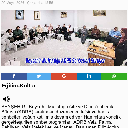
20 Mayıs 2026 - Çarşamba 18:56
Eğitim-Kültür
BEYŞEHİR - Beyşehir Müftülüğü Aile ve Dini Rehberlik
Bürosu (ADRB) tarafından düzenlenen tefsir ve hadis
sohbetleri yoğun katılımla devam ediyor. Hanımlara yönelik
gerçekleştirilen sohbet programları, ADRB Vaizi Fatma
Pehlivan, Vaiz Melek İleri ve Manevi Danışman Filiz Aydın