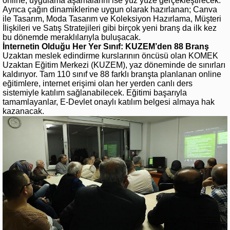
online, uygulama aşamalarını ise yüz yüze gerçekleştirecek.
Ayrıca çağın dinamiklerine uygun olarak hazırlanan; Canva
ile Tasarım, Moda Tasarım ve Koleksiyon Hazırlama, Müşteri
İlişkileri ve Satış Stratejileri gibi birçok yeni branş da ilk kez
bu dönemde meraklılarıyla buluşacak.
İnternetin Olduğu Her Yer Sınıf: KUZEM’den 88 Branş
Uzaktan meslek edindirme kurslarının öncüsü olan KOMEK
Uzaktan Eğitim Merkezi (KUZEM), yaz döneminde de sınırları
kaldırıyor. Tam 110 sınıf ve 88 farklı branşta planlanan online
eğitimlere, internet erişimi olan her yerden canlı ders
sistemiyle katılım sağlanabilecek. Eğitimi başarıyla
tamamlayanlar, E-Devlet onaylı katılım belgesi almaya hak
kazanacak.